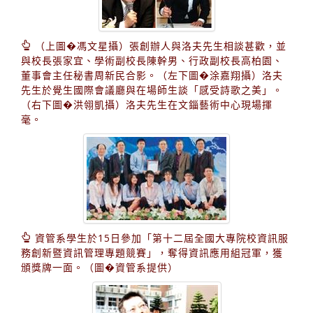
（上圖�馮文星攝）張創辦人與洛夫先生相談甚歡，並
與校長張家宜、學術副校長陳幹男、行政副校長高柏園、
董事會主任秘書周新民合影。（左下圖�涂嘉翔攝）洛夫
先生於覺生國際會議廳與在場師生談「感受詩歌之美」。
（右下圖�洪翎凱攝）洛夫先生在文錙藝術中心現場揮
毫。
資管系學生於15日參加「第十二屆全國大專院校資訊服
務創新暨資訊管理專題競賽」，奪得資訊應用組冠軍，獲
頒獎牌一面。（圖�資管系提供）