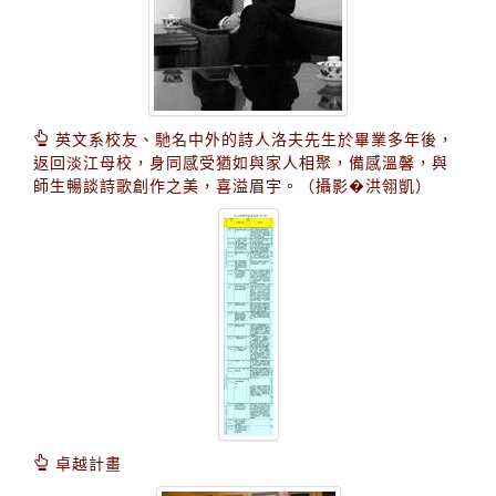
英文系校友、馳名中外的詩人洛夫先生於畢業多年後，
返回淡江母校，身同感受猶如與家人相聚，備感溫馨，與
師生暢談詩歌創作之美，喜溢眉宇。（攝影�洪翎凱）
卓越計畫