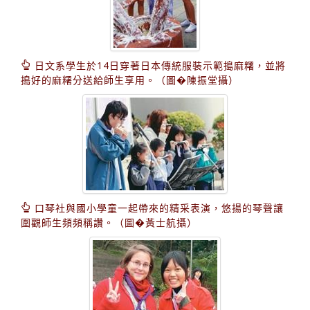
日文系學生於14日穿著日本傳統服裝示範搗麻糬，並將
搗好的麻糬分送給師生享用。（圖�陳振堂攝）
口琴社與國小學童一起帶來的精采表演，悠揚的琴聲讓
圍觀師生頻頻稱讚。（圖�黃士航攝）