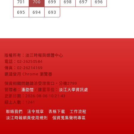
(current)
701
700
699
698
697
696
695
694
693
版權所有：淡江時報與媒體中心
電話：02-26250584
傳真：02-26214169
建議使用 Chrome 瀏覽器
個資相關問題請洽受理窗口，分機2799
管理者：
潘劭愷
/ 建置單位：
淡江大學資訊處
更新日期：2026-08-06 10:21:43
線上人數：1241
聯絡我們
法令規章
表格下載
工作流程
淡江時報網頁使用規則
個資蒐集聲明專區