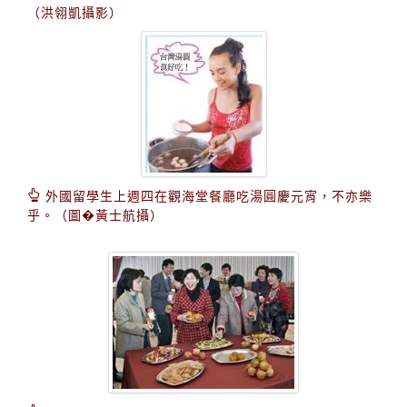
（洪翎凱攝影）
外國留學生上週四在觀海堂餐廳吃湯圓慶元宵，不亦樂
乎。（圖�黃士航攝）