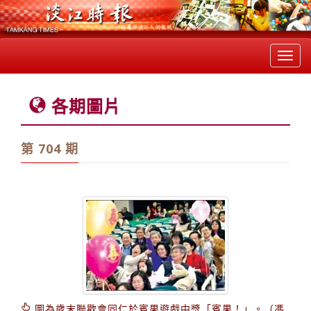
Toggl
navig
各期圖片
第 704 期
圖為歲末聯歡會同仁於賓果遊戲中獎「賓果！」。（馮