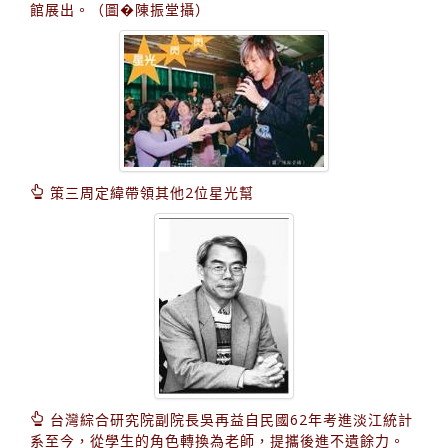
館展出。（圖�陳振堂攝）
策三周定緯帶領其他2位星光幫
台灣綜合研究院副院長吳再益自民國62年考進淡江統計
系至今，從學生的角色轉換為老師，提攜後進不遺餘力。