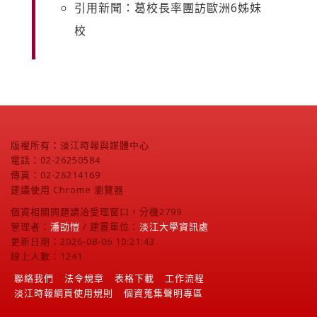
引用新聞：葛校長率團訪歐洲6姊妹
校
版權所有：淡江時報與媒體中心
電話：02-26250584
傳真：02-26214169
建議使用 Chrome 瀏覽器
個資相關問題請洽受理窗口，分機2799
管理者：
潘劭愷
/ 建置單位：
淡江大學資訊處
更新日期：2026-08-06 10:21:43
線上人數：1241
聯絡我們
法令規章
表格下載
工作流程
淡江時報網頁使用規則
個資蒐集聲明專區