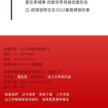
愛在柬埔寨 改變世界與被改變的自
己-經探號師生在2022暑期裡做的事
版權所有：淡江時報與媒體中心
電話：02-26250584
傳真：02-26214169
建議使用 Chrome 瀏覽器
個資相關問題請洽受理窗口，分機2799
管理者：
潘劭愷
/ 建置單位：
淡江大學資訊處
更新日期：2026-08-06 10:21:43
線上人數：881
聯絡我們
法令規章
表格下載
工作流程
淡江時報網頁使用規則
個資蒐集聲明專區