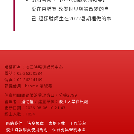
愛在柬埔寨 改變世界與被改變的自
己-經探號師生在2022暑期裡做的事
版權所有：淡江時報與媒體中心
電話：02-26250584
傳真：02-26214169
建議使用 Chrome 瀏覽器
個資相關問題請洽受理窗口，分機2799
管理者：
潘劭愷
/ 建置單位：
淡江大學資訊處
更新日期：2026-08-06 10:21:43
線上人數：1054
聯絡我們
法令規章
表格下載
工作流程
淡江時報網頁使用規則
個資蒐集聲明專區