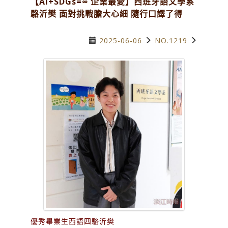
【AI+SDGs=∞ 企業最愛】西班牙語文學系
駱沂樊 面對挑戰膽大心細 隨行口譯了得
2025-06-06
NO.1219
優秀畢業生西語四駱沂樊