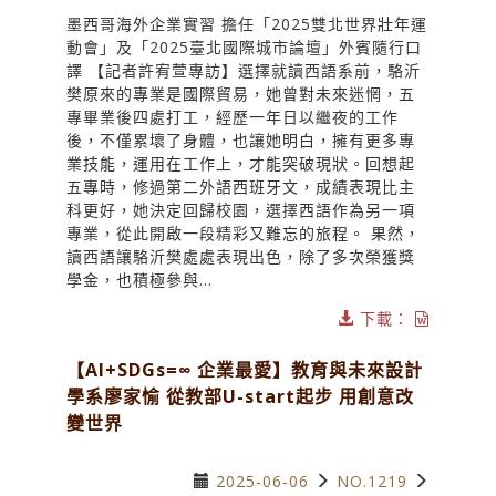
墨西哥海外企業實習 擔任「2025雙北世界壯年運
動會」及「2025臺北國際城市論壇」外賓隨行口
譯 【記者許宥萱專訪】選擇就讀西語系前，駱沂
樊原來的專業是國際貿易，她曾對未來迷惘，五
專畢業後四處打工，經歷一年日以繼夜的工作
後，不僅累壞了身體，也讓她明白，擁有更多專
業技能，運用在工作上，才能突破現狀。回想起
五專時，修過第二外語西班牙文，成績表現比主
科更好，她決定回歸校園，選擇西語作為另一項
專業，從此開啟一段精彩又難忘的旅程。 果然，
讀西語讓駱沂樊處處表現出色，除了多次榮獲獎
學金，也積極參與...
下載：
【AI+SDGs=∞ 企業最愛】教育與未來設計
學系廖家愉 從教部U-start起步 用創意改
變世界
2025-06-06
NO.1219