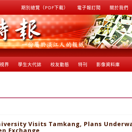
期別總覽（PDF下載）
電子報訂閱
關於我們
視界
學生大代誌
校友動態
特刊
影像資料庫
versity Visits Tamkang, Plans Underway
en Exchange