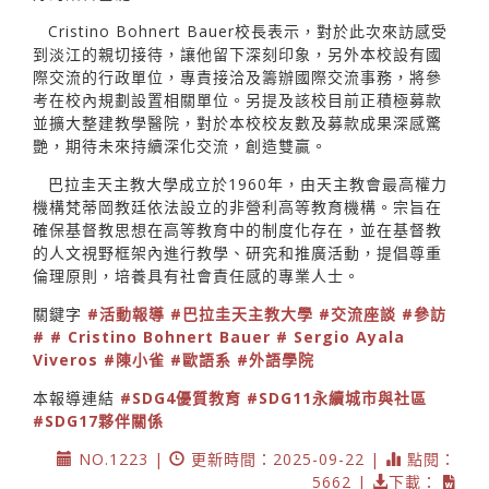
Cristino Bohnert Bauer校長表示，對於此次來訪感受
到淡江的親切接待，讓他留下深刻印象，另外本校設有國
際交流的行政單位，專責接洽及籌辦國際交流事務，將參
考在校內規劃設置相關單位。另提及該校目前正積極募款
並擴大整建教學醫院，對於本校校友數及募款成果深感驚
艷，期待未來持續深化交流，創造雙贏。
巴拉圭天主教大學成立於1960年，由天主教會最高權力
機構梵蒂岡教廷依法設立的非營利高等教育機構。宗旨在
確保基督教思想在高等教育中的制度化存在，並在基督教
的人文視野框架內進行教學、研究和推廣活動，提倡尊重
倫理原則，培養具有社會責任感的專業人士。
關鍵字
#活動報導
#巴拉圭天主教大學
#交流座談
#參訪
#
# Cristino Bohnert Bauer
# Sergio Ayala
Viveros
#陳小雀
#歐語系
#外語學院
本報導連結
#SDG4優質教育
#SDG11永續城市與社區
#SDG17夥伴關係
NO.1223 |
更新時間：2025-09-22 |
點閱：
5662 |
下載：