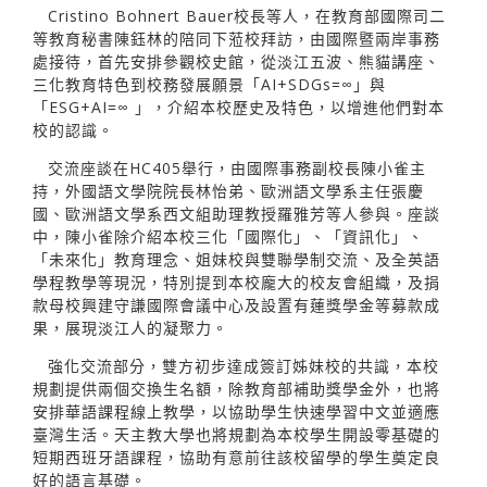
Cristino Bohnert Bauer校長等人，在教育部國際司二
等教育秘書陳鈺林的陪同下蒞校拜訪，由國際暨兩岸事務
處接待，首先安排參觀校史館，從淡江五波、熊貓講座、
三化教育特色到校務發展願景「AI+SDGs=∞」與
「ESG+AI=∞ 」，介紹本校歷史及特色，以增進他們對本
校的認識。
交流座談在HC405舉行，由國際事務副校長陳小雀主
持，外國語文學院院長林怡弟、歐洲語文學系主任張慶
國、歐洲語文學系西文組助理教授羅雅芳等人參與。座談
中，陳小雀除介紹本校三化「國際化」、「資訊化」、
「未來化」教育理念、姐妹校與雙聯學制交流、及全英語
學程教學等現況，特別提到本校龐大的校友會組織，及捐
款母校興建守謙國際會議中心及設置有蓮獎學金等募款成
果，展現淡江人的凝聚力。
強化交流部分，雙方初步達成簽訂姊妹校的共識，本校
規劃提供兩個交換生名額，除教育部補助獎學金外，也將
安排華語課程線上教學，以協助學生快速學習中文並適應
臺灣生活。天主教大學也將規劃為本校學生開設零基礎的
短期西班牙語課程，協助有意前往該校留學的學生奠定良
好的語言基礎。