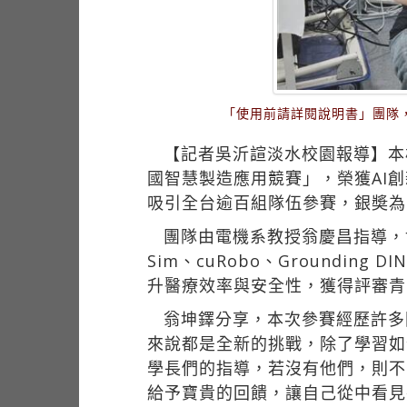
「使用前請詳閱說明書」團隊
【記者吳沂諠淡水校園報導】本
國智慧製造應用競賽」，榮獲AI創
吸引全台逾百組隊伍參賽，銀奬為
團隊由電機系教授翁慶昌指導，博士
Sim、cuRobo、Groundi
升醫療效率與安全性，獲得評審青
翁坤鐸分享，本次參賽經歷許多
來說都是全新的挑戰，除了學習如
學長們的指導，若沒有他們，則不
給予寶貴的回饋，讓自己從中看見