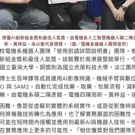
，榮獲AI創新組金獎和最佳人氣獎，由電機系人工智慧機器人碩二陳
昕、黃梓益、孫以衡代表領獎。（圖／電機系機器人團隊提供）
校電機系機器人團隊「使用前請詳閱說明書」團隊，
新組金獎和最佳人氣獎。該競賽於南港展覽館舉行，今年
國立臺灣大學，銅獎則為國立虎尾科技大學，淡江團
生翁坤鐸等成員運用AI影像辨識、機械手臂與數位孿生技術
ng DINO 與 SAM2，自動化完成找藥、取藥、包裝流
睞。由電機系碩二陳彥銘、電機四陳雨昕、黃梓益、
困難，像是從虛擬到實體的系統實作，或是從影像辨
何將複雜技術轉化為應用，也了解實務層面的困難性
可能在短時間內接觸並應用到最新AI與機器人技術。
在實務應用上更多的可能性。「相信獲獎對我們團隊