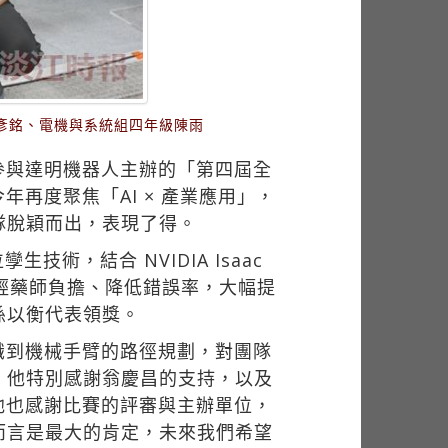
彥銘、電機與系統組四年級陳雨
參與達明機器人主辦的「第四屆全
再度聚焦「AI × 產業應用」，
隊脫穎而出，表現了得。
，結合 NVIDIA Isaac
程，減輕藥師負擔、降低錯誤率，大幅提
孫以衡代表領獎。
識到機械手臂的路徑規劃，對團隊
。他特別感謝翁慶昌的支持，以及
他也感謝比賽的評審與主辦單位，
而言是最大的肯定，未來我們希望