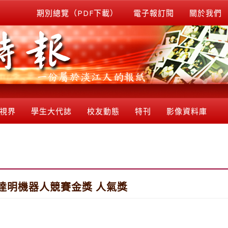
期別總覽（PDF下載）
電子報訂閱
關於我們
視界
學生大代誌
校友動態
特刊
影像資料庫
達明機器人競賽金獎 人氣獎