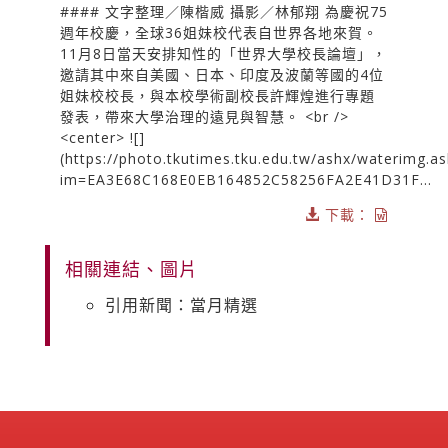
#### 文字整理／陳楷威 攝影／林郁翔 為慶祝75
週年校慶，全球36姐妹校代表自世界各地來賀。
11月8日當天安排知性的「世界大學校長論壇」，
邀請其中來自美國、日本、印度及波蘭等國的4位
姐妹校校長，與本校學術副校長許輝煌進行專題
發表，帶來大學治理的遠見與智慧。 <br />
<center> ![]
(https://photo.tkutimes.tku.edu.tw/ashx/waterimg.a
im=EA3E68C168E0EB164852C58256FA2E41D31F...
下載：
相關連結、圖片
引用新聞：當月精選