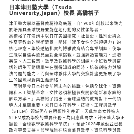
日本津田塾大學（Tsuda
University,Japan）校長 高橋裕子
津田塾大學以基督教精神為底蘊，自1900年創校以來致力
於培育具全球視野並能在地行動的女性領導者。
高橋裕子在演講中以其在美國研究、社會史、性別史與女
性高等教育的學術背景，闡述「賦予女性全球領導力」的
核心理念。學校透過扎實的博雅教育結合專業訓練，使學
生能以自信與遠見面對全球挑戰，並強調語言能力、進階
英語、人工智慧、數學及數據科學的訓練。小班教學與密
切的師生互動讓學生在獲得知識的同時，培養創造力與解
決問題的能力，而與全球夥伴大學的交換計畫更拓展了學
生的國際視野與生涯網絡。
「面對當今日本社會前所未有的挑戰，包括全球化、資通
訊和人工智慧革命，女性必須積極參與開發創新和永續的
解決方案。」高橋裕子指出，全球連結的教育對下一代領
導人才至關重要，尤其日本在科學、技術、工程與數學
（STEM）領域仍存在明顯性別差距，因此培育女性進入
STEM成為學校的重要任務。為因應此需求，津田塾大學正
籌設「全球數學數據科學學院」，預計2028年啟動並已獲
政府專案支持。該學院旨在培育兼具數學、資訊科學與數