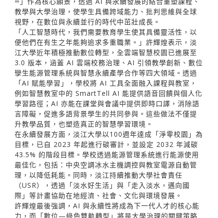
∞」作為核心願景，透過 AI 與永續發展的結合重塑課程、
教學與大學治理，使學生具備跨域能力、批判思維與全球
視野，在數位與永續並行的時代中茁壯成長。
「人工智慧時代，我們需要教育學生使其具備靈活性，以
便他們在有生之年能夠追求多重職業。」許輝煌表示，淡
江大學近年積極推動數位轉型，全雲端智慧校園已進展至
3.0 版本，涵蓋 AI 雲端校務治理、AI 引領教學創新、數位
孿生能源管理系統與智慧永續產學合作等四大領域。透過
「AI 賦能學習」，學校將 AI 工具全面融入課程與教室，
例如智慧教室中的 SmartTell AI 能提供語音回饋與個人化
學習路徑；AI 亦能在課堂與會議中提供即時口譯，消除語
言障礙，促進多語背景學生的共同參與。這些做法不僅提
升教學品質，也塑造真正的智慧學習環境。
在永續發展方面，淡江大學以100週年達成「淨零校園」為
目標，已自 2023 年起進行碳審計，並設定 2032 年減碳
43.5% 的階段目標。學校透過能源管理系統進行能源使用
最佳化，包括：中央空調冰水主機調控與教室電源自動管
理，以降低耗能。同時，淡江持續推動大學社會責任
（USR），透過「淡水好生活」與「走入淡水，邁向國
際」等計畫協助在地經濟、社會、文化與環境發展。
許輝煌最後強調，AI 與永續性將成為下一代人才的核心能
力，而「數位—綠色雙軌轉型」將是大學治理的關鍵策略