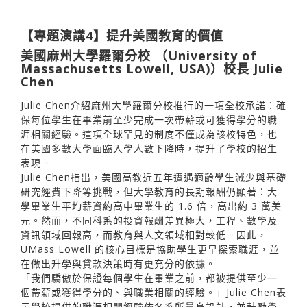
【專題演講4】提升美國教育的價值
美國麻州大學羅爾分校 （University of
Massachusetts Lowell, USA)）校長 Julie
Chen
Julie Chen介紹麻州大學羅爾分校推行的一項全校承諾：確
保每位學生在畢業前至少完成一次帶薪或可獲得學分的職
涯相關經驗。這項全球罕見的制度不僅成為該校特色，也
在美國多數大學面臨入學人數下降時，提升了學校的招生
表現。
Julie Chen指出，美國高教近五年遭遇適齡學生減少與基礎
研究經費下降等挑戰，但大學教育的長期報酬仍顯著：大
學畢業生平均薪資約高中畢業生的 1.6 倍，高出約 3 萬美
元。然而，不同科系的投資報酬差異極大，工程、數學及
資訊領域回報高，而教育與人文領域相對較低。因此，
UMass Lowell 的核心目標是協助學生更早探索職涯，並
在做出升學與貸款決策時有更充分的依據。
「我們驕傲於保證每個學生在畢業之前，都被提供至少一
個帶薪或獲得學分的、與職業相關的經驗。」Julie Chen表
示學校提供的職涯相關經驗依各系所量身設計，並鼓勵學