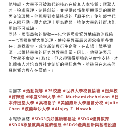
他強調，大學不可被取代的核心在於其人本特質：匯聚人
才、追求真理、創造創新，並提供疫情後更顯重要的面對
面交流環境。他觀察到疫情造成的「原子化」使年輕世代
在人際互動、壓力處理上更為脆弱，這使大學的社群功能
更加不可或缺。
同時，國際局勢的變動──包含簽證收緊與地緣政治風險
──也直接影響大學治理，使校長與高層必須承擔更多責
任：尋找資金、成立新創與衍生企業、在市場上競爭資
源，以維持學校的研究與教學能量。因此，他堅決表示
「大學不會被 AI 取代，但必須獲得更強的制度性支持，才
能續擔人才培育與社會創新的樞紐角色，並確保在未來仍
具影響力與存在價值。」
關鍵字
#活動報導
#75校慶
#世界大學校長論壇
#姐妹校
#許輝煌
#印度SRM大學
#C. Muthamizhchelvan
#日
本津田塾大學
#高橋裕子
#美國麻州大學羅爾分校
#Julie
Chen
#波蘭華沙大學
#Alojzy Z. Nowak
本報導連結
#SDG3良好健康和福祉
#SDG4優質教育
#SDG8尊嚴就業與經濟發展
#SDG9產業創新與基礎設施