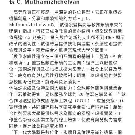
長 C. Muthamizhchelvan
「高等教育正在經歷一場深刻的數位轉型，它正在重塑各
機構創造、分享和維繫知識的方式。」C.
Muthamizhchelvan以「數位蛻變與高等教育永續未來的
建構」指出，科技已成為教育的核心結構，但全球教育產
值高達 7.3 兆美元，投入數位創新的支出卻不到4%，顯示
改革的迫切性。數位轉型提供技術與速度，永續性則提供
倫理與公平，兩者結合才能構築現代大學的藍圖。
「數位永續性建立在三個相互關聯的基礎上：經濟、社會
和環境。」他提出數位永續的三面向：經濟上以數位學
位、短期課程與數據化模式擴大影響力；社會上以普及學
習、終身教育與包容性打破限制；環境上以虛擬協作與智
慧校園降低旅運、能源與資源消耗。
他強調永續數位轉型兩大驅動力：全球夥伴關係與產業合
作，若推動得宜，足以服務全球約 20 億潛在學習者。全球
合作可透過協作式國際線上課程（COIL）、虛擬交換、非
實體流動、共同課程與共享研究平台強化跨境連結；產業
合作則要求大學提供以需求為導向的課程、虛擬實習、工
作整合學習及產業主導的線上培訓，使教育與勞動力需求
同步，促進社會與經濟永續。
「下一代大學將是數位化、永續且具倫理意識的機構，網