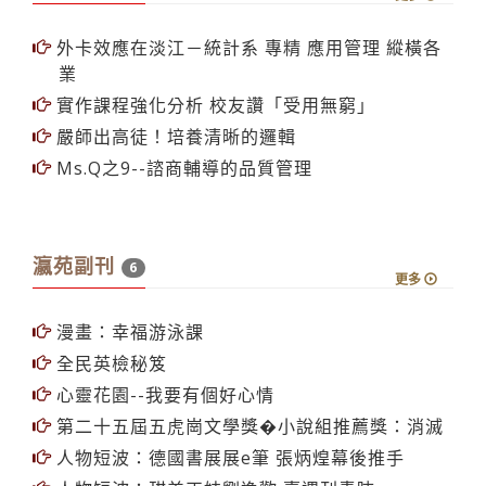
外卡效應在淡江－統計系 專精 應用管理 縱橫各
業
實作課程強化分析 校友讚「受用無窮」
嚴師出高徒！培養清晰的邏輯
Ms.Q之9--諮商輔導的品質管理
瀛苑副刊
6
更多
漫畫：幸福游泳課
全民英檢秘笈
心靈花園--我要有個好心情
第二十五屆五虎崗文學獎�小說組推薦獎：消滅
人物短波：德國書展展e筆 張炳煌幕後推手