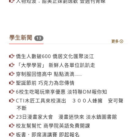
人物短波：甜美正妹劉逸歡 壹週刊青睞
學生新聞
13
更多
僑生人數破600 僑居文化匯聚淡江
「大學學習」 新鮮人各單位趴趴走
穿制服回憶高中 點點滴滴......
聖誕節前 巧克力為您傳情
6校生吃喝玩樂享優惠 淡特聯DM報你知
CTI木匠工具來校演出 ３００人蜂擁 安可聲
不斷
23日漫畫家大會 漫畫迷快來 淡水鎮圖書館
校友幫幫忙 商學院英語免費開課
板書．即席演講賽 即起報名