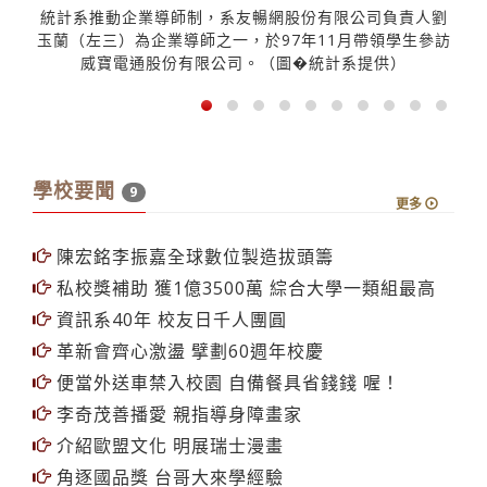
統計系推動企業導師制，系友暢網股份有限公司負責人劉
玉蘭（左三）為企業導師之一，於97年11月帶領學生參訪
h
威寶電通股份有限公司。（圖�統計系提供）
學校要聞
9
更多
陳宏銘李振嘉全球數位製造拔頭籌
私校獎補助 獲1億3500萬 綜合大學一類組最高
資訊系40年 校友日千人團圓
革新會齊心激盪 擘劃60週年校慶
便當外送車禁入校園 自備餐具省錢錢 喔！
李奇茂善播愛 親指導身障畫家
介紹歐盟文化 明展瑞士漫畫
角逐國品獎 台哥大來學經驗