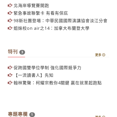
北海岸導覽賽開跑
緊急事故聯繫卡 有看有保庇
98新社團登場：中華民國國際演講協會淡江分會
姐妹校on air之14：加拿大布蘭登大學
特刊
3
更多
促跨國雙學位學制 強化國際競爭力
【一流讀書人】先知
翰林驚聲：柯耀宗教你4關鍵 贏在就業起跑點
專題專欄
1