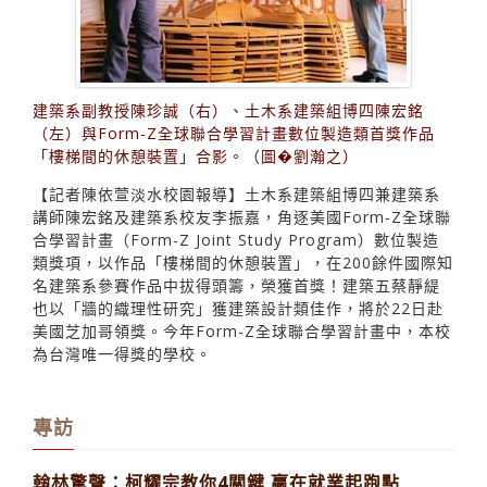
建築系副教授陳珍誠（右）、土木系建築組博四陳宏銘
（左）與Form-Z全球聯合學習計畫數位製造類首獎作品
「樓梯間的休憩裝置」合影。（圖�劉瀚之）
【記者陳依萱淡水校園報導】土木系建築組博四兼建築系
講師陳宏銘及建築系校友李振嘉，角逐美國Form-Z全球聯
合學習計畫（Form-Z Joint Study Program）數位製造
類獎項，以作品「樓梯間的休憩裝置」，在200餘件國際知
名建築系參賽作品中拔得頭籌，榮獲首獎！建築五蔡靜緹
也以「牆的織理性研究」獲建築設計類佳作，將於22日赴
美國芝加哥領獎。今年Form-Z全球聯合學習計畫中，本校
為台灣唯一得獎的學校。
專訪
翰林驚聲：柯耀宗教你4關鍵 贏在就業起跑點