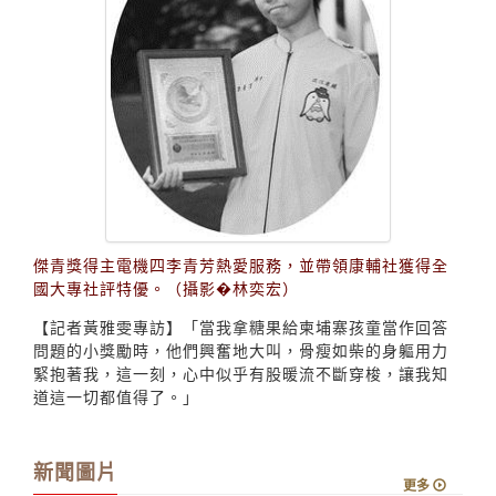
傑青獎得主電機四李青芳熱愛服務，並帶領康輔社獲得全
國大專社評特優。（攝影�林奕宏）
【記者黃雅雯專訪】「當我拿糖果給柬埔寨孩童當作回答
問題的小獎勵時，他們興奮地大叫，骨瘦如柴的身軀用力
緊抱著我，這一刻，心中似乎有股暖流不斷穿梭，讓我知
道這一切都值得了。」
新聞圖片
更多