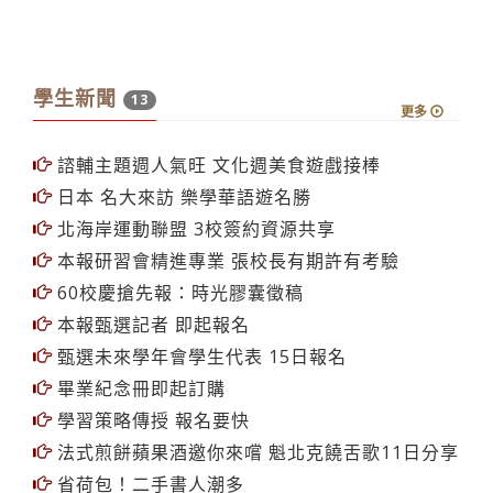
學生新聞
13
更多
諮輔主題週人氣旺 文化週美食遊戲接棒
日本 名大來訪 樂學華語遊名勝
北海岸運動聯盟 3校簽約資源共享
本報研習會精進專業 張校長有期許有考驗
60校慶搶先報：時光膠囊徵稿
本報甄選記者 即起報名
甄選未來學年會學生代表 15日報名
畢業紀念冊即起訂購
學習策略傳授 報名要快
法式煎餅蘋果酒邀你來嚐 魁北克饒舌歌11日分享
省荷包！二手書人潮多