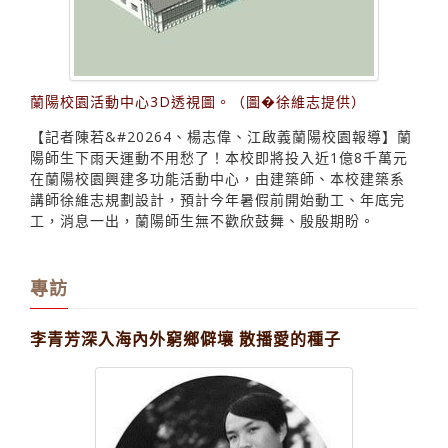
蘭陽校園活動中心3D透視圖。（圖�徐維志提供）
【記者陳若&#20264、楊志偉、江啟義蘭陽校園報導】蘭
陽師生下雨天運動不用愁了！本校即將投入近1億8千萬元
在蘭陽校園興建多功能活動中心，由建築師、本校建築系
講師徐維志規劃設計，預計今年暑假前開始動工、年底完
工，消息一出，蘭陽師生無不歡欣鼓舞、殷殷期盼。
專訪
李青芳深入海內外窮鄉僻壤 散播愛的種子