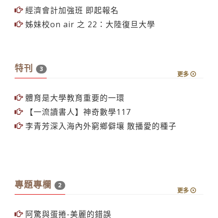
經濟會計加強班 即起報名
姊妹校on air 之 22：大陸復旦大學
特刊
3
更多
體育是大學教育重要的一環
【一流讀書人】神奇數學117
李青芳深入海內外窮鄉僻壤 散播愛的種子
專題專欄
2
更多
阿驚與蛋捲-美麗的錯誤