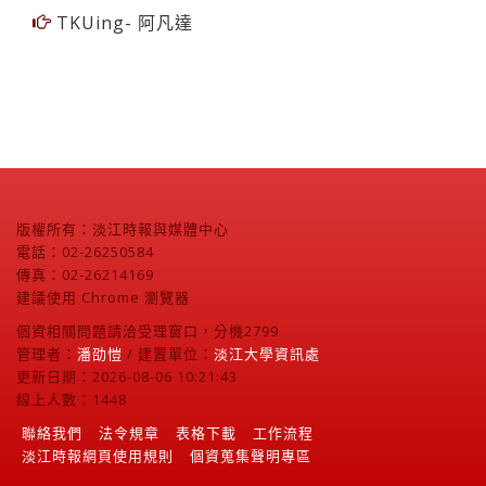
TKUing- 阿凡達
版權所有：淡江時報與媒體中心
電話：02-26250584
傳真：02-26214169
建議使用 Chrome 瀏覽器
個資相關問題請洽受理窗口，分機2799
管理者：
潘劭愷
/ 建置單位：
淡江大學資訊處
更新日期：2026-08-06 10:21:43
線上人數：1448
聯絡我們
法令規章
表格下載
工作流程
淡江時報網頁使用規則
個資蒐集聲明專區