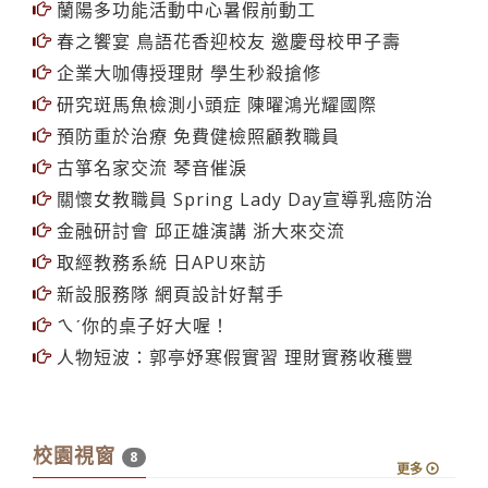
蘭陽多功能活動中心暑假前動工
春之饗宴 鳥語花香迎校友 邀慶母校甲子壽
企業大咖傳授理財 學生秒殺搶修
研究斑馬魚檢測小頭症 陳曜鴻光耀國際
預防重於治療 免費健檢照顧教職員
古箏名家交流 琴音催淚
關懷女教職員 Spring Lady Day宣導乳癌防治
金融研討會 邱正雄演講 浙大來交流
取經教務系統 日APU來訪
新設服務隊 網頁設計好幫手
ㄟˊ你的桌子好大喔！
人物短波：郭亭妤寒假實習 理財實務收穫豐
校園視窗
8
更多