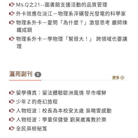
Ms.Q之21--圖書館支援活動的品質管理
外卡效應在淡江－物理系淬礪發光發電的科學家
物理系外卡－愛問「為什麼？」激發思考 嚴師煉
鐵成鋼
物理系外卡－學物理「幫很大！」 跨領域也要講
理
瀛苑副刊
5
更多
留學傳真：留法體驗歐洲風情 早市嚐鮮
少年Ｚ的奇幻旅程
人物短波：校長為本校安太歲 吳曉雯感動
人物短波：學童保健營 劉昊崴寓教於樂
全民英檢秘笈