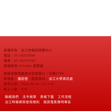
郭岱宗（英文系副教授）
版權所有：淡江時報與媒體中心
電話：02-26250584
傳真：02-26214169
建議使用 Chrome 瀏覽器
個資相關問題請洽受理窗口，分機2799
管理者：
潘劭愷
/ 建置單位：
淡江大學資訊處
更新日期：2026-08-06 10:21:43
線上人數：974
聯絡我們
法令規章
表格下載
工作流程