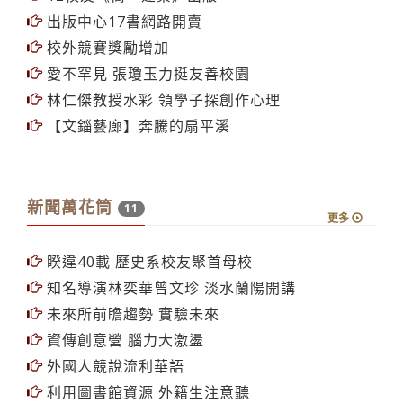
榮譽生PBL課程 陳瑞發示範
12校友《嚮‧建築》出版
出版中心17書網路開賣
校外競賽獎勵增加
愛不罕見 張瓊玉力挺友善校園
林仁傑教授水彩 領學子探創作心理
【文錙藝廊】奔騰的扇平溪
新聞萬花筒
11
更多
睽違40載 歷史系校友聚首母校
知名導演林奕華曾文珍 淡水蘭陽開講
未來所前瞻趨勢 實驗未來
資傳創意營 腦力大激盪