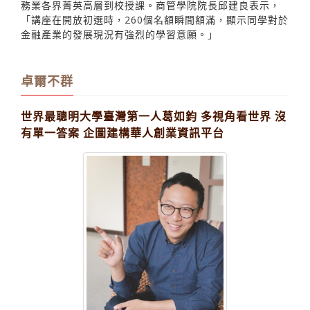
目開設「金融市場實務講座」和「金融市場趨勢講座」，
由財金系副教授顧廣平主持授課。邀請主管機關與金融服
務業各界菁英高層到校授課。商管學院院長邱建良表示，
「講座在開放初選時，260個名額瞬間額滿，顯示同學對於
金融產業的發展現況有強烈的學習意願。」
卓爾不群
世界最聰明大學臺灣第一人葛如鈞 多視角看世界 沒
有單一答案 企圖建構華人創業資訊平台