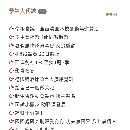
學生大代誌
14
更多
學務會議：全面清查本校餐廳無劣質油
學生會補選 1組同額競選
暑假服務隊分享會 交流感動
拒菸2競賽 23日截止
西洋劍社TFC盃摘1冠3季
影食饗宴
德國啤酒節 3百人擠爆覺軒
給自己一個微笑吧！
新生盃運動會競賽!快來報名
面試小撇步 助職涯發展
詩聯十分鐘 !