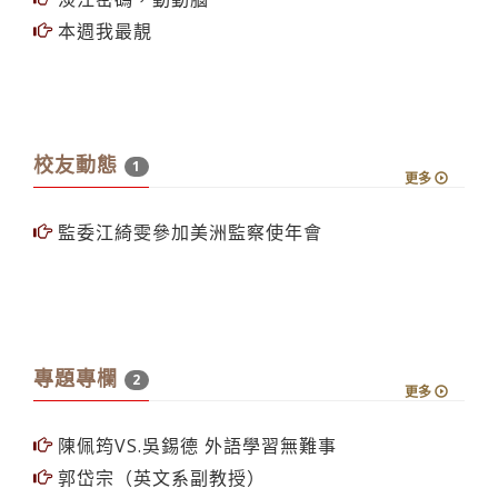
國際處研究助理孔有有 功夫無國界 八卦掌傳人
淡江密碼，動動腦
本週我最靚
校友動態
1
更多
監委江綺雯參加美洲監察使年會
專題專欄
2
更多
陳佩筠VS.吳錫德 外語學習無難事