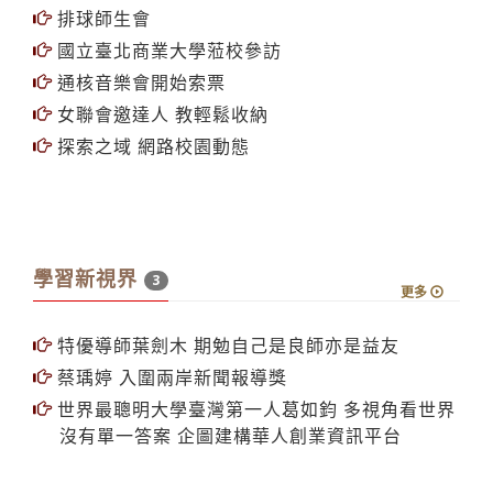
外國人競說流利華語
利用圖書館資源 外籍生注意聽
排球師生會
國立臺北商業大學蒞校參訪
通核音樂會開始索票
女聯會邀達人 教輕鬆收納
探索之域 網路校園動態
學習新視界
3
更多
特優導師葉劍木 期勉自己是良師亦是益友
蔡瑀婷 入圍兩岸新聞報導獎
世界最聰明大學臺灣第一人葛如鈞 多視角看世界
沒有單一答案 企圖建構華人創業資訊平台