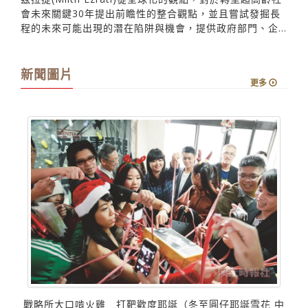
會未來關鍵30年提出前瞻性的整合觀點，並且嘗試發掘長
程的未來可能出現的潛在陷阱與機會，提供政府部門、企...
新聞圖片
更多
戰略所大口啃火雞 打靶歡度耶誕（冬至圓仔耶誕雪花 中