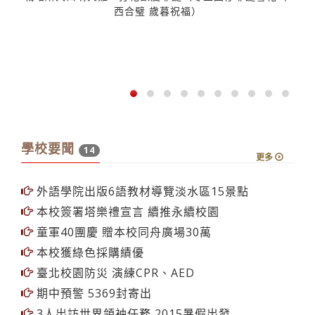
西合璧 歲暮祝福）
學校要聞
14
更多
外語學院出版6語教材導覽淡水區15景點
本校簽署塔樂禮宣言 續推永續校園
童軍40團慶 贈本校同舟廣場30萬
本校獲綠色採購績優
臺北校園防災 演練CPR、AED
期中預警 5369封寄出
3人出訪世界領袖任務 2015暑假出發