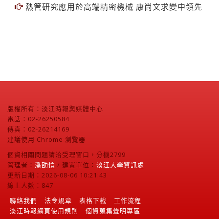
熱管研究應用於高端精密機械 康尚文求變中領先
版權所有：淡江時報與媒體中心
電話：02-26250584
傳真：02-26214169
建議使用 Chrome 瀏覽器
個資相關問題請洽受理窗口，分機2799
管理者：
潘劭愷
/ 建置單位：
淡江大學資訊處
更新日期：2026-08-06 10:21:43
線上人數：847
聯絡我們
法令規章
表格下載
工作流程
淡江時報網頁使用規則
個資蒐集聲明專區