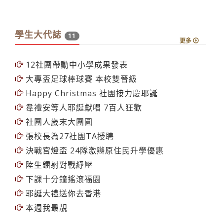
學生大代誌
11
更多
12社團帶動中小學成果發表
大專盃足球棒球賽 本校雙晉級
Happy Christmas 社團接力慶耶誕
韋禮安等人耶誕獻唱 7百人狂歡
社團人歲末大團圓
張校長為27社團TA授聘
決戰宮燈盃 24隊激辯原住民升學優惠
陸生鐳射對戰紓壓
下課十分鐘搖滾福園
耶誕大禮送你去香港
本週我最靚