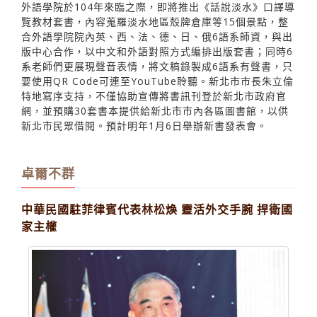
外語學院於104年來臨之際，即將推出《話說淡水》口譯導
覽教材套書，內容蒐羅淡水地區殼牌倉庫等15個景點，整
合外語學院院內英、西、法、德、日、俄6語系師資，與出
版中心合作，以中文和外語對照方式編排出版套書；同時6
系老師們更展現聲音表情，將文稿錄製成6語系有聲書，只
要使用QR Code可連至YouTube聆聽。新北市市長朱立倫
特地寫序支持，不僅協助宣傳將書訊刊登於新北市政府官
網，並預購30套書本提供給新北市市內各區圖書館，以供
新北市民眾借閱。預計明年1月6日舉辦新書發表會。
卓爾不群
中華民國駐菲律賓代表林松煥 靈活外交手腕 捍衛國
家主權