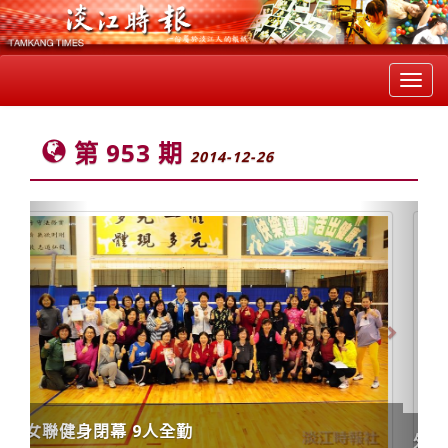
Toggl
navig
第 953 期
2014-12-26
Previous
Next
外語學院出版6語教材導覽淡水區15景點