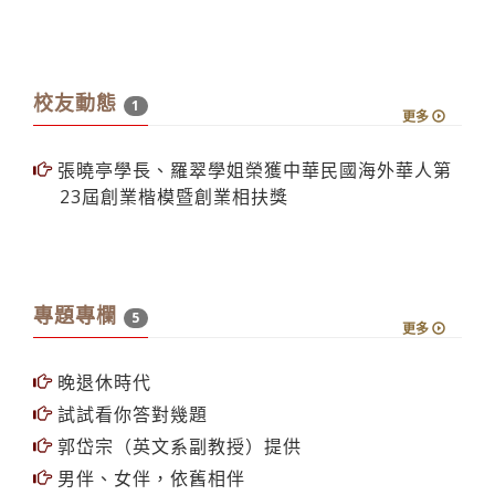
校友動態
1
更多
張曉亭學長、羅翠學姐榮獲中華民國海外華人第
23屆創業楷模暨創業相扶獎
專題專欄
5
更多
晚退休時代
試試看你答對幾題
郭岱宗（英文系副教授）提供
男伴、女伴，依舊相伴