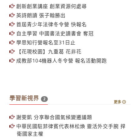
創新創業講座 創業資源何處尋
英詩朗讀 張子翰勝出
首屆青少年法律冬令營 快報名
自主學習 中國書法史讀書會 奪冠
學思知行營報名至31日止
【花現校園】九重葛 花非花
成教部104機器人冬令營 報名活動開跑
學習新視界
2
更多
謝雯凱 分享聯合國氣候變遷議題
中華民國駐菲律賓代表林松煥 靈活外交手腕 捍
衛國家主權