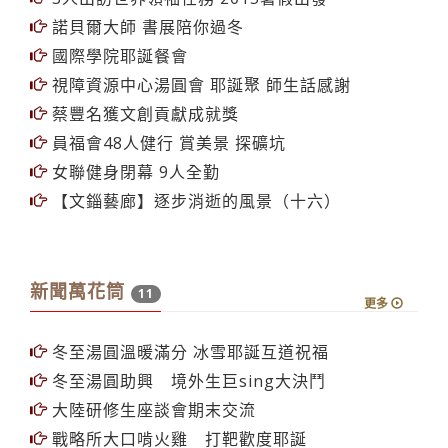
諾貝爾大師 書展陪你過冬
國際學院耶誕餐會
視障資源中心湯圓會 耶誕聚 師生話感謝
蔡豐名獲文創貢獻成就獎
員福會48人健行 賞美景 探礦坑
女聯健身閉幕 9人全勤
【文錙藝廊】逐步消逝的風景（十六）
新聞萬花筒
11
更多
冬至湯圓溫暖滿分 冰雪耶誕互道祝福
冬至湯圓助興 境外生巨sing大決鬥
大陸研修生座談會期末交流
戰略所大口啃火雞 打靶歡度耶誕