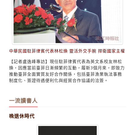
中華民國駐菲律賓代表林松煥 靈活外交手腕 捍衛國家主權
【記者盧逸峰專訪】現任駐菲律賓代表為英文系校友林松
煥，因應當前臺菲日漸頻繁的互動，履新3個月來，即致力
推動臺菲全面實質友好合作關係，包括臺菲漁業執法事務
制度化、簽證待遇便利化與經貿合作協議的洽簽。
一流讀書人
晚退休時代