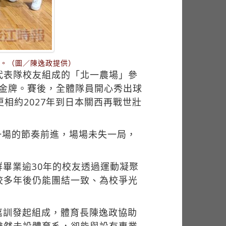
軍。（圖／陳逸政提供）
排代表隊校友組成的「北一農場」參
奪金牌。賽後，全體隊員開心秀出球
相約2027年到日本關西再戰世壯
一場的節奏前進，場場未失一局，
畢業逾30年的校友透過運動凝聚
校多年後仍能團結一致、為校爭光
嘉訓發起組成，體育長陳逸政協助