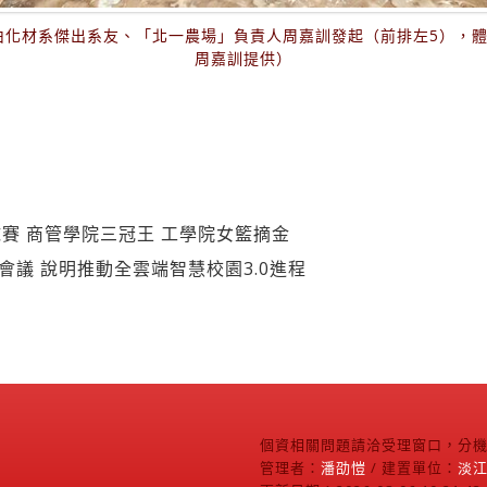
由化材系傑出系友、「北一農場」負責人周嘉訓發起（前排左5），體
周嘉訓提供）
賽 商管學院三冠王 工學院女籃摘金
會議 說明推動全雲端智慧校園3.0進程
個資相關問題請洽受理窗口，分機2
管理者：
潘劭愷
/ 建置單位：
淡