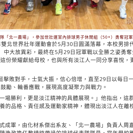
隊「北一農場」，參加世壯運室內排球男子休閒組（50+）勇奪冠
5年雙北世界壯年運動會於5月30日圓滿落幕，本校男
+）中大放異彩，最終在5月29日冠軍戰以全勝之姿勇
將這份榮耀獻給母校，也與所有淡江人一同分享喜悅，更
輕鬆擊敗對手，士氣大振，信心倍增，直至29日以每日
此鼓勵、輪番應戰，展現高度凝聚力與戰力。
一場勝利，更是淡江精神的具體展現。」他指出，這群
養的品格、責任感及運動家精神，體現出淡江人在離
式成軍，由化材系傑出系友、「北一農場」負責人周