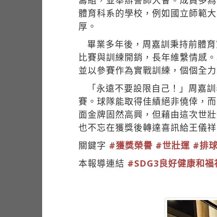
籌組，並舉辦誓師大會。成員多為
體育科系的學校，例如國立師範大
厚。
畢業多年後，周嘉訓秉持前體育
比賽與訓練開銷，長年維繫情感。
並以參賽作為實戰訓練，個個全力
「永遠不要設限自己！」周嘉訓
賽。球隊能取得佳績絕非僥倖，而
面金牌固然高興，但藉由這次世壯
也不忘在獲獎後轉達喜訊給王儀祥
關鍵字
#獲獎榮譽
#世壯運
#排
本報導連結
#SDG3良好健康和福