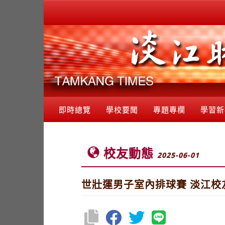
即時總覽
學校要聞
專題專欄
學習新
校友動態
2025-06-01
世壯運男子室內排球賽 淡江