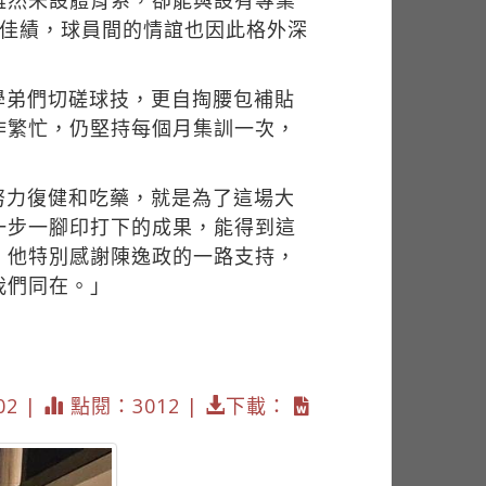
雖然未設體育系，卻能與設有專業
名佳績，球員間的情誼也因此格外深
學弟們切磋球技，更自掏腰包補貼
作繁忙，仍堅持每個月集訓一次，
努力復健和吃藥，就是為了這場大
一步一腳印打下的成果，能得到這
。他特別感謝陳逸政的一路支持，
我們同在。」
02 |
點閱：3012 |
下載：