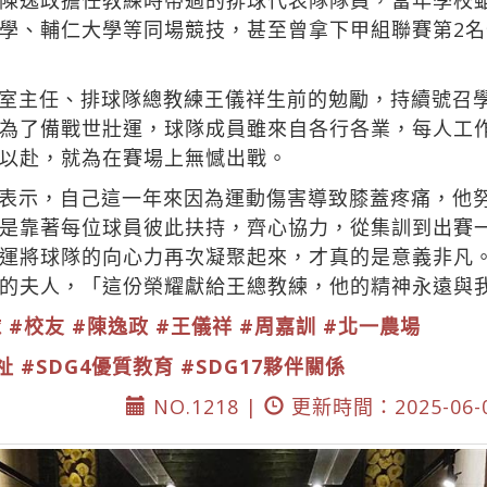
陳逸政擔任教練時帶過的排球代表隊隊員，當年學校
學、輔仁大學等同場競技，甚至曾拿下甲組聯賽第2
室主任、排球隊總教練王儀祥生前的勉勵，持續號召
為了備戰世壯運，球隊成員雖來自各行各業，每人工
以赴，就為在賽場上無憾出戰。
表示，自己這一年來因為運動傷害導致膝蓋疼痛，他
是靠著每位球員彼此扶持，齊心協力，從集訓到出賽
運將球隊的向心力再次凝聚起來，才真的是意義非凡
的夫人，「這份榮耀獻給王總教練，他的精神永遠與
球
#校友
#陳逸政
#王儀祥
#周嘉訓
#北一農場
祉
#SDG4優質教育
#SDG17夥伴關係
NO.1218 |
更新時間：2025-06-