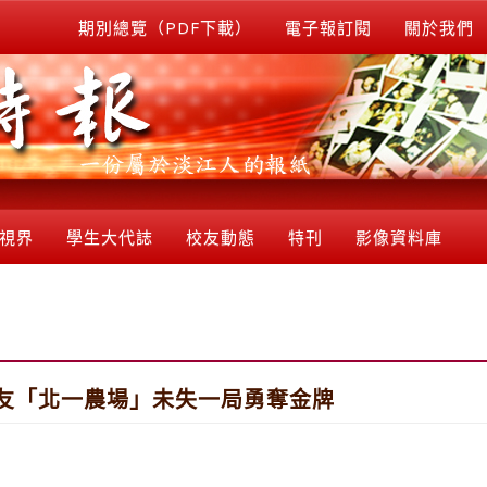
期別總覽（PDF下載）
電子報訂閱
關於我們
視界
學生大代誌
校友動態
特刊
影像資料庫
校友「北一農場」未失一局勇奪金牌