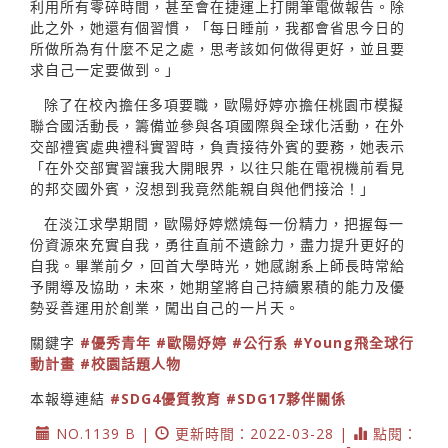
利用所有零碎時間，甚至會在捷運上打開筆電做報告。除
此之外，她還有個習慣，「每日睡前，我都會省思今日的
所做所為有什麼不足之處，思考該如何做得更好，並且要
求自己一定要做到。」
除了在校內擔任多項要職，歐陽妤婷亦擔任桃園市模擬
聯合國活動長，籌備並參與各項國際與全球化活動，在外
交部禮賓處典禮科實習時，負責接待外賓的要務，她表示
「在外交部實習讓我大開眼界，以往只能在電視機前看見
的邦交國外賓，沒想到我竟然能親自與他們接洽！」
在淡江求學期間，歐陽妤婷燃燒每一份精力，把握每一
份資源來充實自我，勇往直前不遺餘力，盡力提升更好的
自我。畢業前夕，回首大學時光，她感謝系上師長時常給
予開導及協助，未來，她期望將自己持續累積的能力及優
勢妥善運用於創業，闖出自己的一片天。
關鍵字
#優秀青年
#歐陽妤婷
#公行系
#Young飛全球行
動計畫
#校園話題人物
本報導連結
#SDG4優質教育
#SDG17夥伴關係
NO.1139 B |
更新時間：2022-03-28 |
點閱：