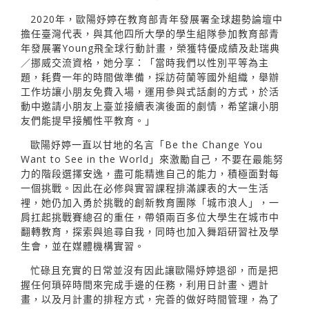
2020年，歐陽妤婷在教育部青年發展署全球趨勢論壇中
擔任臺灣代表，與其他四所大學的學生組隊參加教育部青
年發展署Young飛全球行動計畫，榮獲特優成績及赴瑞典
／挪威交流資格，她分享：「當時我們以性別平等為主
題，耗費一年的時間做準備，採訪荷蘭等國外組織，舉辦
工作坊讓小朋友免費入場，運用參與式話劇的方式，於活
動中邀請小朋友上臺並接續表演後面的劇情，希望讓小朋
友們能提早接觸性平教育。」
歐陽妤婷一直以甘地的名言「Be the Change You
Want to See in the World」來激勵自己，不要在最能努
力的階段選擇安逸，盡可能精進自己的能力，積極面對每
一個挑戰。因此在必修與實習課程排滿課表的大一生活
裡，她仍加入勇於挑戰的創新教育團隊「城市浪人」，一
肩扛起挑戰賽總召的重任，帶領兩百多位大學生在城市中
翻轉教育，探索與追尋自我，同時也加入舞蹈研習社及學
生會，並在媒體機構實習。
忙碌且充實的日常並沒有因此讓歐陽妤婷退卻，而是把
握任何瑣碎時間來完成手邊的任務，利用日計畫、週計
畫，以及月計畫的排程方式，完善的做好時間管理，為了