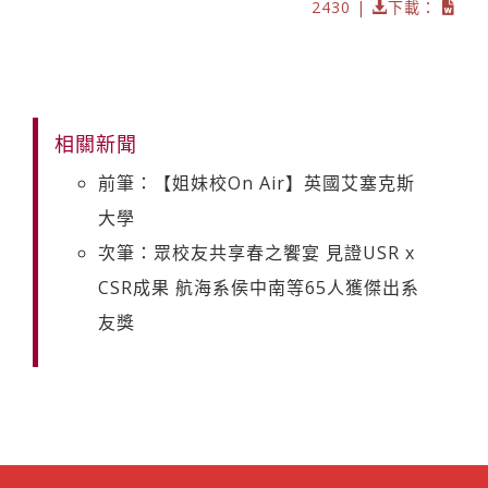
2430 |
下載：
相關新聞
前筆：【姐妹校On Air】英國艾塞克斯
大學
次筆：眾校友共享春之饗宴 見證USR x
CSR成果 航海系侯中南等65人獲傑出系
友獎