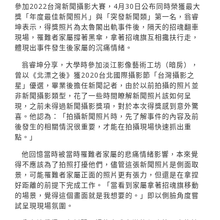
參加2022台灣新聞攝影大賽，4月30日公布同時榮獲最大
獎「年度最佳新聞照片」與「突發新聞類」第一名，翁睿
坤表示，得獎照片為太魯閣出軌事件後，隔天的招魂翻車
現場，罹難者家屬撐著黑傘，拿著招魂旗互相攙扶行走，
體現出事件發生後家屬的沉痛情緒。
翁睿坤分享，大學時參加淡江影像藝術工坊（暗房），
曾以《北漂之後》獲2020台北國際攝影節「台灣攝影之
星」優選，畢業後擔任新聞記者，由於以前拍攝的照片並
非新聞攝影類型，花了一些時間瞭解新聞照片該如何呈
現，之前未得過新聞攝影獎項，對於本次得獎感到意外驚
喜。他認為：「拍攝新聞照片時，先了解事件的內容及前
後發生的相關情況很重要，才能在拍攝現場快速抓出重
點。」
他回憶當時被當時罹難者家屬的悲痛情緒影響，本來覺
得不應該為了拍照打擾他們，儘管這張新聞照片是側面取
景，可能罹難者家屬正面的照片更有張力，但還是在拿捏
好距離的前提下完成工作。「當看到家屬拿著招魂旗移動
的場景，覺得這個畫面就是我想要的。」即以側臉角度嘗
試呈現現場氛圍。