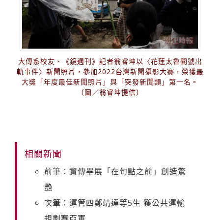
大傳系校友、《鏡週刊》記者翁睿坤以〈花蓮太魯閣號出
軌事件〉新聞照片，參加2022台灣新聞攝影大賽，榮獲最
大獎「年度最佳新聞照片」與「突發新聞類」第一名。
（圖／翁睿坤提供）
相關新聞
前筆：資傳畢展「在句點之前」創造驚
艷
次筆：運管四鄭靖達等5生 獲公共運輸
規劃賽亞軍