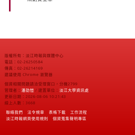
版權所有：淡江時報與媒體中心
電話：02-26250584
傳真：02-26214169
建議使用 Chrome 瀏覽器
個資相關問題請洽受理窗口，分機2799
管理者：
潘劭愷
/ 建置單位：
淡江大學資訊處
更新日期：2026-08-06 10:21:43
線上人數：3668
聯絡我們
法令規章
表格下載
工作流程
淡江時報網頁使用規則
個資蒐集聲明專區