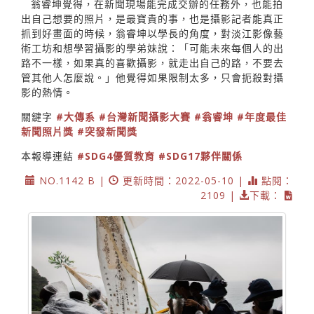
翁睿坤覺得，在新聞現場能完成交辦的任務外，也能拍
出自己想要的照片，是最寶貴的事，也是攝影記者能真正
抓到好畫面的時候，翁睿坤以學長的角度，對淡江影像藝
術工坊和想學習攝影的學弟妹說：「可能未來每個人的出
路不一樣，如果真的喜歡攝影，就走出自己的路，不要去
管其他人怎麼說。」他覺得如果限制太多，只會扼殺對攝
影的熱情。
關鍵字
#大傳系
#台灣新聞攝影大賽
#翁睿坤
#年度最佳
新聞照片獎
#突發新聞獎
本報導連結
#SDG4優質教育
#SDG17夥伴關係
NO.1142 B |
更新時間：2022-05-10 |
點閱：
2109 |
下載：