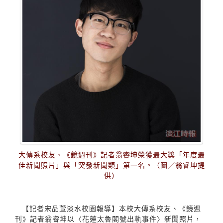
大傳系校友、《鏡週刊》記者翁睿坤榮獲最大獎「年度最
佳新聞照片」與「突發新聞類」第一名。（圖／翁睿坤提
供）
【記者宋品萱淡水校園報導】本校大傳系校友、《鏡週
刊》記者翁睿坤以〈花蓮太魯閣號出軌事件〉新聞照片，