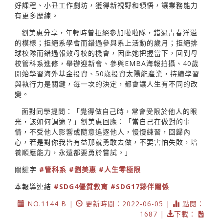
好課程、小丑工作劇坊，獲得新視野和領悟，讓業務能力
有更多歷練。
劉美惠分享，年輕時曾拒絕參加啦啦隊，錯過青春洋溢
的模樣；拒絕系學會而錯過參與系上活動的歲月；拒絕排
球校隊而錯過報效母校的機會，因此她把握當下，回到母
校管科系進修，舉辦迎新會、參與EMBA海報拍攝、40歲
開始學習海外基金投資、50歲投資太陽能產業，持續學習
與執行力是關鍵，每一次的決定，都會讓人生有不同的改
變。
面對同學提問：「覺得做自己時，常會受限於他人的眼
光，該如何調適？」劉美惠回應：「當自己在做對的事
情，不受他人影響或隨意追逐他人，慢慢練習，回歸內
心，若是對你我皆有益那就勇敢去做，不要害怕失敗，培
養順應能力，永遠都要勇於嘗試。」
關鍵字
#管科系
#劉美惠
#人生零極限
本報導連結
#SDG4優質教育
#SDG17夥伴關係
NO.1144 B |
更新時間：2022-06-05 |
點閱：
1687 |
下載：