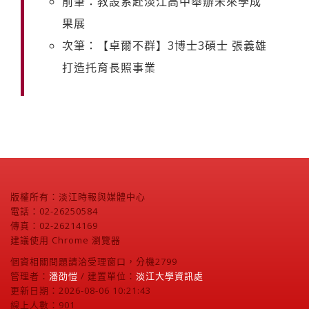
前筆：教設系赴淡江高中舉辦未來學成
果展
次筆：【卓爾不群】3博士3碩士 張義雄
打造托育長照事業
版權所有：淡江時報與媒體中心
電話：02-26250584
傳真：02-26214169
建議使用 Chrome 瀏覽器
個資相關問題請洽受理窗口，分機2799
管理者：
潘劭愷
/ 建置單位：
淡江大學資訊處
更新日期：2026-08-06 10:21:43
線上人數：901