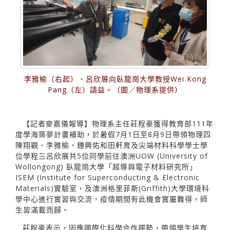
李雅榆（右起）、呂欣展向臥龍崗大學教授Wei Kong
Pang（左）請益。（圖／物理系提供）
【記者麥嘉儀報導】物理系主任莊程豪獲得教育部111年
度學海築夢計畫補助，於暑假7月1日至8月9日帶領物理四
陳翔觀、李雅榆、鍾興佑和田軒育及尖端材料科學學士學
位學程三呂欣展共5位同學前往澳洲UOW (University of
Wollongong) 臥龍崗大學「超導與電子材料研究所」
ISEM (Institute for Superconducting & Electronic
Materials)實驗室，及澳洲格里菲斯(Griffith)大學環境科
學中心進行實習與交流，疫情期間有此機會實屬難得，師
生皆滿載而歸。
莊程豪表示，因應國際化科學合作趨勢，帶領學生培育