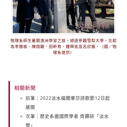
物理系師生暑期澳洲學習之旅，順道參觀雪梨大學，左起
為李雅榆、陳翔觀、田軒育、鍾興佑及呂欣展。（圖／物
理系提供）
相關新聞
前筆：2022淡水福爾摩莎詩歌節12日起
展開
次筆：歷史系邀國際學者 齊鑽研「淡水
學」