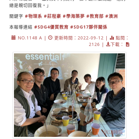
總是親切回復我。」
關鍵字
#物理系
#莊程豪
#學海築夢
#教育部
#澳洲
本報導連結
#SDG4優質教育
#SDG17夥伴關係
NO.1148 A |
更新時間：2022-09-12 |
點閱：
2126 |
下載：