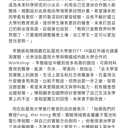
成為未來科學研究的小尖兵，利用自己在澳洲合作圈人脈
關係，規劃設計此新南向學海築夢訪問計畫。希望讓本校
同學能有更好、更印象深刻的實習經驗，且有不輸於國立
大學的教育資源，提供學生擁有更好的機會，未來打造自
己的新出發高度。莊程豪也說到：「教師只是教育界科學
界園丁，只要適時調整機會土壤，淡江學生一定可以更加
發光發熱。」
李雅榆和陳翔觀在臥龍崗大學進行FT-IR遠紅外線光譜量
測實驗，也參加臥龍崗大學與韓國成均館大學合作的
Workshop ，李雅榆從中聽到很多有趣的題目，可將材料
應用到醫療、能源、奈米……等面向。她指出：「此次學習
到實驗上的啟發，生活上語言和社交收穫最多，在臺灣沒
什麼機會用英語，比較不敢說，但跨出那一步之後，發現
沒那麼難。希望未來更精進英文與學科能力，若有機會想
出國發展。」陳翔觀參加國際研討會理解了自己生活及學
業上的不足，是相當難忘的回憶，未來會不斷改進。
同在臥龍崗大學進行實習的呂欣展表示：「指導我們的
教授Pang, Wei-Kong 教授，實驗領域做金屬離子電池和
電化學相關，與自己的實驗方向相同。」他覺得澳洲學習
之旅收穫頗豐，不單在學業上更努力，也體驗融入當地生