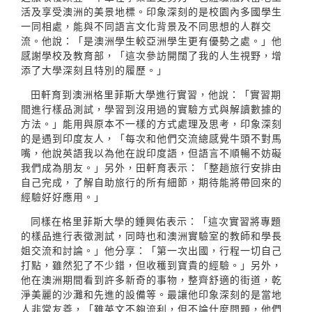
活及享受澳洲的美景地標。印象深刻的是校園內多國學生
一同相處，能與不同語言文化背景及不同思想的人群交
流。他說：「是澳洲學生較亞洲學生更有優勢之處。」他
感謝學校及教育部，「這次參訪開闊了我的人生視野，增
添了大學深刻且特別的履歷。」
田軒育到澳洲格里菲斯大學進行實習，他說：「實習期
間進行樣品測試，學習到沒用過的實驗方式與解讀數據的
方法。」能用與原本不一樣的方式處理及思考，印象深刻
的是遇到印度友人，「每次和他們交流總感覺牛頭不對馬
嘴，他說英語我以為他在說印度語，但語言不順暢不妨礙
我們成為朋友。」另外，田軒育表示：「整趟旅行安排由
自己完成，了解自助旅行的所有細節，期待能將帶回來的
經驗好好應用。」
同樣在格里菲斯大學的鍾興佑表示：「這次實習將專題
的樣品進行表徵測試，同時也和澳洲實驗室的教師和學長
姐交流和討論。」他分享：「第一次出國，行程一切自己
打點，雖然犯了不少錯，但收穫到寶貴的經驗。」另外，
他在澳洲期間看到許多新奇的事物，整齊舒適的街道，乾
淨美麗的沙灘和先進的設備等。最讓他印象深刻的是當地
人非常友善，「雖英文不夠流利，但不論什麼問題，他們