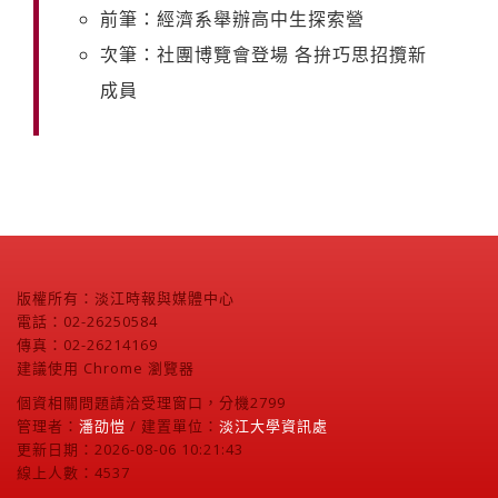
前筆：經濟系舉辦高中生探索營
次筆：社團博覽會登場 各拚巧思招攬新
成員
版權所有：淡江時報與媒體中心
電話：02-26250584
傳真：02-26214169
建議使用 Chrome 瀏覽器
個資相關問題請洽受理窗口，分機2799
管理者：
潘劭愷
/ 建置單位：
淡江大學資訊處
更新日期：2026-08-06 10:21:43
線上人數：4537