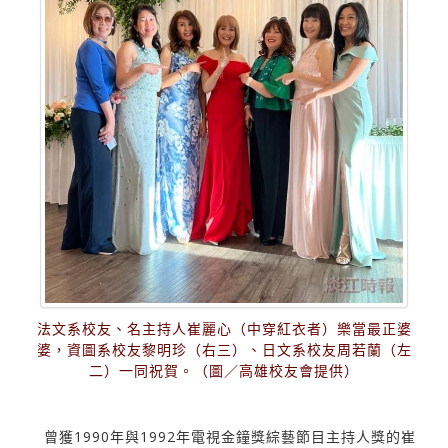
法文系校友、名主持人崔麗心（中穿紅衣者）樂當最正婆
婆，資圖系校友黎明珍（右三）、日文系校友周若蘭（左
二）一同祝賀。（圖／高雄校友會提供）
曾獲1990年與1992年電視金鐘獎綜藝節目主持人獎的崔