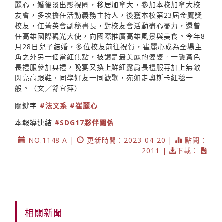
麗心，婚後淡出影視圈，移居加拿大，參加本校加拿大校
友會，多次擔任活動義務主持人，後獲本校第23屆金鷹獎
校友，任菁英會副秘書長，對校友會活動盡心盡力，還曾
任高雄國際觀光大使，向國際推廣高雄風景與美食。今年8
月28日兒子結婚，多位校友前往祝賀，崔麗心成為全場主
角之外另一個當紅焦點，被讚是最美麗的婆婆，一襲黃色
長禮服參加典禮，晚宴又換上鮮紅露肩長禮服再加上無敵
閃亮高跟鞋，同學好友一同歡聚，宛如走奧斯卡紅毯一
般。（文／舒宜萍）
關鍵字
#法文系
#崔麗心
本報導連結
#SDG17夥伴關係
NO.1148 A |
更新時間：2023-04-20 |
點閱：
2011 |
下載：
相關新聞