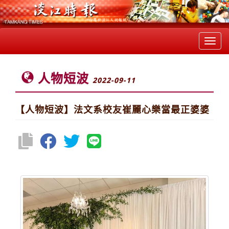
Toggl
navig
人物短波
2022-09-11
【人物短波】法文系校友崔麗心樂當最正婆婆