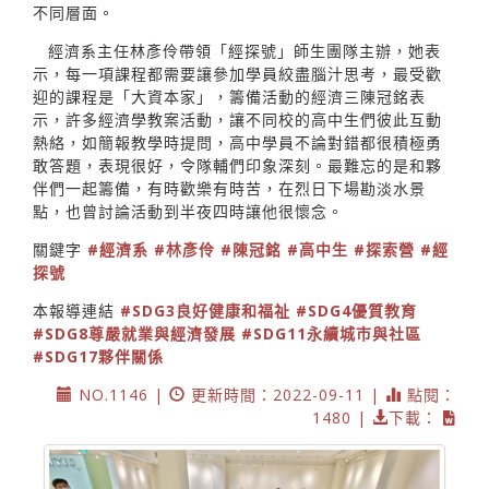
不同層面。
經濟系主任林彥伶帶領「經探號」師生團隊主辦，她表
示，每一項課程都需要讓參加學員絞盡腦汁思考，最受歡
迎的課程是「大資本家」，籌備活動的經濟三陳冠銘表
示，許多經濟學教案活動，讓不同校的高中生們彼此互動
熱絡，如簡報教學時提問，高中學員不論對錯都很積極勇
敢答題，表現很好，令隊輔們印象深刻。最難忘的是和夥
伴們一起籌備，有時歡樂有時苦，在烈日下場勘淡水景
點，也曾討論活動到半夜四時讓他很懷念。
關鍵字
#經濟系
#林彥伶
#陳冠銘
#高中生
#探索營
#經
探號
本報導連結
#SDG3良好健康和福祉
#SDG4優質教育
#SDG8尊嚴就業與經濟發展
#SDG11永續城市與社區
#SDG17夥伴關係
NO.1146 |
更新時間：2022-09-11 |
點閱：
1480 |
下載：