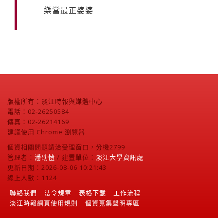
樂當最正婆婆
版權所有：淡江時報與媒體中心
電話：02-26250584
傳真：02-26214169
建議使用 Chrome 瀏覽器
個資相關問題請洽受理窗口，分機2799
管理者：
潘劭愷
/ 建置單位：
淡江大學資訊處
更新日期：2026-08-06 10:21:43
線上人數：1124
聯絡我們
法令規章
表格下載
工作流程
淡江時報網頁使用規則
個資蒐集聲明專區