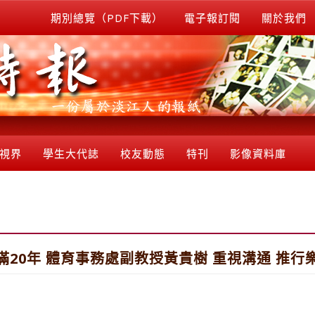
期別總覽（PDF下載）
電子報訂閱
關於我們
視界
學生大代誌
校友動態
特刊
影像資料庫
滿20年 體育事務處副教授黃貴樹 重視溝通 推行