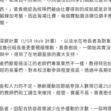
物，和來自不同系所、不同個性的同學們相處也是非
西。」黃貴樹認為校隊們藉由比賽得到的成就感是非
鍛練加考驗。因此每場比賽、每個賽點選派哪位選手
憾。
深耕計畫（USR Hub 計畫），以淡水在地長者為對
起擔任組長後更要積極推動，黃貴樹說，一開始其實
與中，得到了在地銀髮族的廣大支持。
者們都覺得淡江的老師們專業果然不一樣，教得特別
班的長輩們，對本校活動參與程度很高。透過中長期
金和人力的不足。樂齡運動班群組參與人數現已達25
的教師們和工讀生來維持、經營，實屬不易。黃貴樹
長者，因配合防疫政策減少在外運動的次數，一段時