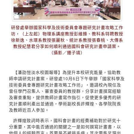
研發處舉辦國家科學及技術委員會專題研究計畫攻略工作
坊，（上左起）物理系講座教授彭維鋒、教科系特聘教授
徐新逸、水環系教授張麗秋、統計系教授張春桃、大傳系
教授紀慧君分享如何順利通過國科會研究計畫申請案。
（攝影／鍾子靖）
【潘劭愷淡水校園報導】為提升本校研究能量，協助教
師申請研究計畫案，研發處10月6日下午舉辦「國家科學及
技術委員會專題研究計畫攻略工作坊」，邀請校內現任及
曾任學門召集人、審查委員的教授群，分享計畫撰寫經驗
及審查重點，提供教師計畫寫作指引，促使更多優秀的研
究計畫順利產出並通過，學術副校長許輝煌、各學院院長
及教師近百人參加。
許輝煌致詞時表示，國科會計畫的經費補助對於研究十
分重要，其中能否通過的關鍵之一是如何撰寫計畫書，以
他個人的經驗而言，首要是不被挑毛病，其次要能呈現出