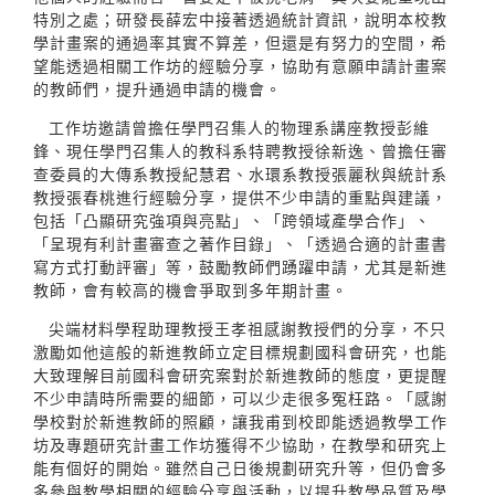
特別之處；研發長薛宏中接著透過統計資訊，說明本校教
學計畫案的通過率其實不算差，但還是有努力的空間，希
望能透過相關工作坊的經驗分享，協助有意願申請計畫案
的教師們，提升通過申請的機會。
工作坊邀請曾擔任學門召集人的物理系講座教授彭維
鋒、現任學門召集人的教科系特聘教授徐新逸、曾擔任審
查委員的大傳系教授紀慧君、水環系教授張麗秋與統計系
教授張春桃進行經驗分享，提供不少申請的重點與建議，
包括「凸顯研究強項與亮點」、「跨領域產學合作」、
「呈現有利計畫審查之著作目錄」、「透過合適的計畫書
寫方式打動評審」等，鼓勵教師們踴躍申請，尤其是新進
教師，會有較高的機會爭取到多年期計畫。
尖端材料學程助理教授王孝祖感謝教授們的分享，不只
激勵如他這般的新進教師立定目標規劃國科會研究，也能
大致理解目前國科會研究案對於新進教師的態度，更提醒
不少申請時所需要的細節，可以少走很多冤枉路。「感謝
學校對於新進教師的照顧，讓我甫到校即能透過教學工作
坊及專題研究計畫工作坊獲得不少協助，在教學和研究上
能有個好的開始。雖然自己日後規劃研究升等，但仍會多
多參與教學相關的經驗分享與活動，以提升教學品質及學