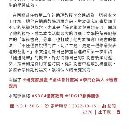
生的學習成效。」
在西語系任教第二年的助理教授李文進認為，透過本次
工作坊，讓他在適應教學環境之餘，對於研究計畫增加了
不少的認識與概念，尤其是「跨界學習與思想交流」開啟
了他的視野，成為本次活動最大的收穫；文學院院長紀慧
君的「學術書寫」分享，也打破了他對於撰寫申請書的想
法，「不僅僅要說得到位，切合主題，更是一種修辭與表
達的藝術。」李文進期許自己把握新進教師第一次申請
「隨送隨審」的機會，好好潤飾自己的計劃書後順利遞
交，接著則是善用零星時間，從計劃書中獲取投稿靈感，
多發表學術期刊論文，累積個人的研究實力。
關鍵字
#研究發展處
#國科會計畫案
#學門召集人
#審查
委員
本報導連結
#SDG4優質教育
#SDG17夥伴關係
NO.1150 B |
更新時間：2022-10-16 |
點閱：
2378 |
下載：