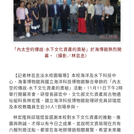
「內太空的傳說-水下文化資產的奧秘」於海博館熱烈開
幕。（攝影／林芸丞）
【記者林芸丞淡水校園報導】本校海洋及水下科技中
心、海事博物館與國立海洋科技博物館聯合舉辦的「內太
空的傳說-水下文化資產的奧秘」活動，11月11日下午2時
舉行開幕茶會，研發長薛宏中、文化部文化資產局古物遺
址組科長林宏隆、國立海洋科技博物館助理研究員邱瑞焜
及本校教職員生近30人1到場參與。
林宏隆與邱瑞焜皆感謝本校對水下文化資產的推動、推
廣與熱誠，才得以有今日之成果，並說明文資局現在共有
六艘列冊沈船，都曾在各地辦理過相關展覽，希望未來繼