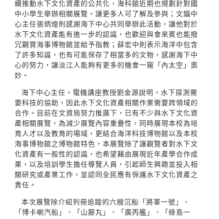
續推動水下文化資產的公共化，海科館近期也規劃針對國
中小學生舉辦相關展覽，讓更多人可了解及參與；文錙中
心主任張炳煌則感謝海下中心共同舉辦此活動，讓他對於
水下文化資產能有進一步的認識，也歡迎與會來賓也能撥
冗觀賞海事博物館並給予指教；薛宏中則表示海洋中包含
了許多知識，也有可能保存了相當多的文物，感謝海下中
心的努力，讓淡江人能夠有更多的機會一窺「內太空」奧
妙。
海下中心主任，電機講座教授劉金源說明，水下探測需
要科技的協助，因此水下文化資產相關作業需要跨領域的
合作。目前在文資局努力推廣下，已有不少與水下文化資
產相關展覽，為減少展覽內容重疊性，同時展現本校為培
育人才以及教育的場域，更結合海洋科技博物館以及本校
海事博物館之博物館特色，本展覽除了讓觀覽者對水下文
化資產有一般性的認識，也希望藉由展現近年產學合作成
果，以及培訓學生擔任導覽人員，引起師生興趣並投入相
關研究或產業工作，並認同全民應有保護水下文化資產之
責任。
本次展覽除介紹列冊追蹤的六艘沉船「將軍一號」、
「博卡喇汽船」、「山藤丸」、「廣丙艦」、「綠島一