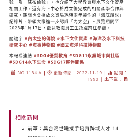
號」及「蘇布倫號」，也介紹了大學教育與水下文化資產
相關工作，還有海下中心於成立後完成的相關產學合作與
研究，期間也會播放文資局耗時兩年製作的「海底船說」
紀錄片，帶領大家進一步認識「內太空」。展覽期間至
2023年1月17日，歡迎教職員工生踴躍前往參觀。
關鍵字
#內太空的傳說
#水下文化資產
#海洋及水下科技
研究中心
#海事博物館
#國立海洋科技博物館
本報導連結
#SDG4優質教育
#SDG11永續城市與社區
#SDG14水下生命
#SDG17夥伴關係
NO.1154 A |
更新時間：2022-11-19 |
點閱：
1990 |
下載：
相關新聞
前筆：與台灣世曦㩗手培育跨域人才 14