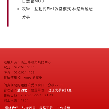
日簽署MOU
次筆：互動式EMI課堂模式 林銘輝經驗
分享
版權所有：淡江時報與媒體中心
電話：02-26250584
傳真：02-26214169
建議使用 Chrome 瀏覽器
個資相關問題請洽受理窗口，分機2799
管理者：
潘劭愷
/ 建置單位：
淡江大學資訊處
更新日期：2026-08-06 10:21:43
線上人數：1204
聯絡我們
法令規章
表格下載
工作流程