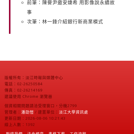
前筆：陳譽尹邀安婕希 用影像說永續故
事
次筆：林一鋒介紹銀行新商業模式
版權所有：淡江時報與媒體中心
電話：02-26250584
傳真：02-26214169
建議使用 Chrome 瀏覽器
個資相關問題請洽受理窗口，分機2799
管理者：
潘劭愷
/ 建置單位：
淡江大學資訊處
更新日期：2026-08-06 10:21:43
線上人數：1392
聯絡我們
法令規章
表格下載
工作流程