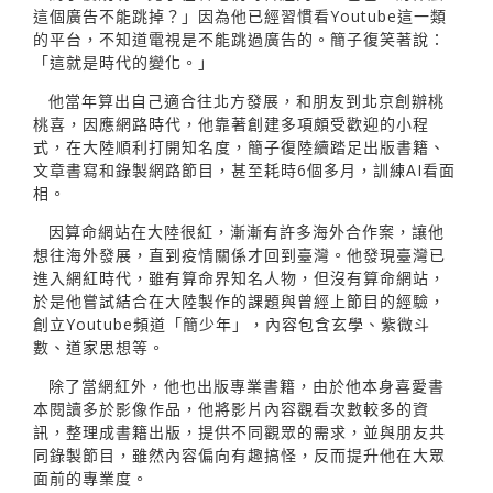
這個廣告不能跳掉？」因為他已經習慣看Youtube這一類
的平台，不知道電視是不能跳過廣告的。簡子復笑著說：
「這就是時代的變化。」
他當年算出自己適合往北方發展，和朋友到北京創辦桃
桃喜，因應網路時代，他靠著創建多項頗受歡迎的小程
式，在大陸順利打開知名度，簡子復陸續踏足出版書籍、
文章書寫和錄製網路節目，甚至耗時6個多月，訓練AI看面
相。
因算命網站在大陸很紅，漸漸有許多海外合作案，讓他
想往海外發展，直到疫情關係才回到臺灣。他發現臺灣已
進入網紅時代，雖有算命界知名人物，但沒有算命網站，
於是他嘗試結合在大陸製作的課題與曾經上節目的經驗，
創立Youtube頻道「簡少年」，內容包含玄學、紫微斗
數、道家思想等。
除了當網紅外，他也出版專業書籍，由於他本身喜愛書
本閱讀多於影像作品，他將影片內容觀看次數較多的資
訊，整理成書籍出版，提供不同觀眾的需求，並與朋友共
同錄製節目，雖然內容偏向有趣搞怪，反而提升他在大眾
面前的專業度。