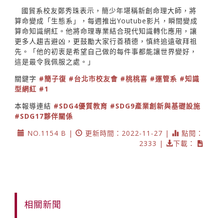
國貿系校友鄭秀珠表示，簡少年堪稱新創命理大師，將
算命變成「生態系」，每週推出Youtube影片，瞬間變成
算命知識網紅。他將命理專業結合現代知識轉化應用，讓
更多人趨吉避凶，更鼓勵大家行善積德，慎終追遠敬拜祖
先。「他的初衷是希望自己做的每件事都能讓世界變好，
這是最令我佩服之處。」
關鍵字
#簡子復
#台北市校友會
#桃桃喜
#運管系
#知識
型網紅
#1
本報導連結
#SDG4優質教育
#SDG9產業創新與基礎設施
#SDG17夥伴關係
NO.1154 B |
更新時間：2022-11-27 |
點閱：
2333 |
下載：
相關新聞