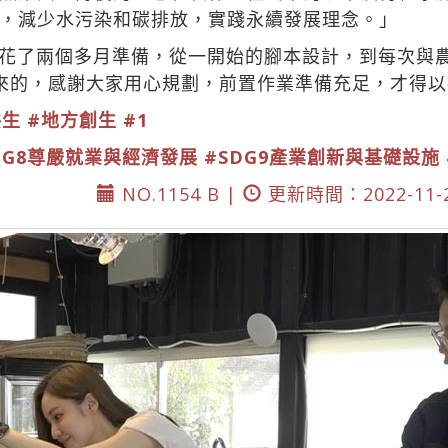
，減少水污染和碳排放，實踐永續發展理念。」
花了兩個多月準備，從一開始的腳本設計，到每次與
來的，感謝大家用心規劃，前置作業準備充足，才得
共生
#地方創生
#1
DG8尊嚴就業與經濟發展
#SDG9產業創新與基礎設施
NO.1154 B |
更新時間：2022-11-