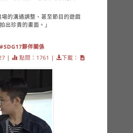
農場的溝通調整、甚至節目的遊戲
以拍出珍貴的畫面。」
#SDG17夥伴關係
27 |
點閱：1761 |
下載：