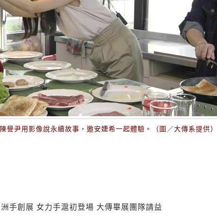
陳譽尹用影像說永續故事，邀安婕希一起體驗。（圖／大傳系提供
洲手創展 女力手滬初登場 大傳畢展團隊請益