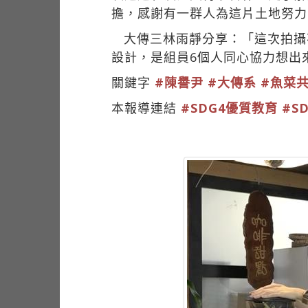
擔，感謝有一群人為這片土地努力
大傳三林雨靜分享：「這次拍攝
設計，是組員6個人同心協力想出
關鍵字
#陳譽尹
#大傳系
#魚菜
本報導連結
#SDG4優質教育
#S