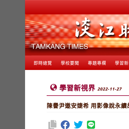
即時總覽
學校要聞
專題專欄
學習新
學習新視界
2022-11-27
陳譽尹邀安婕希 用影像說永續