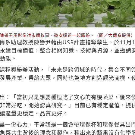
陳譽尹用影像說永續故事，邀安婕希一起體驗。（圖／大傳系提供
傳系助理教授陳譽尹藉由USR計畫指導學生，於11月
永續目標價值，整合相關知識、技術與資源，並邀請
動能。
課程與舉辦活動，「未來是跨領域的時代，集合不同
發展產業，帶給大眾，同時也為地方創造觀光商機，
出：「當初只是想要種植吃了安心的有機蔬菜，後來
非常好吃，開始認真研究。」目前已有穩定產值，提
讓產量更穩定、品質更好。
盡一份心力，平常我是一個會帶環保杯和環保餐具出
魚菜共生背後的理念和製作，種出來的蔬果沒有化學