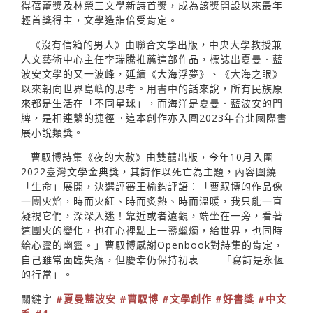
得蓓蕾獎及林榮三文學新詩首獎，成為該獎開設以來最年
輕首獎得主，文學造詣倍受肯定。
《沒有信箱的男人》由聯合文學出版，中央大學教授兼
人文藝術中心主任李瑞騰推薦這部作品，標誌出夏曼．藍
波安文學的又一波峰，延續《大海浮夢》、《大海之眼》
以來朝向世界島嶼的思考。用書中的話來說，所有民族原
來都是生活在「不同星球」，而海洋是夏曼．藍波安的門
牌，是相連繫的捷徑。這本創作亦入圍2023年台北國際書
展小說類獎。
曹馭博詩集《夜的大赦》由雙囍出版，今年10月入圍
2022臺灣文學金典獎，其詩作以死亡為主題，內容圍繞
「生命」展開，決選評審王榆鈞評語：「曹馭博的作品像
一團火焰，時而火紅、時而炙熱、時而溫暖，我只能一直
凝視它們，深深入迷！靠近或者遠觀，端坐在一旁，看著
這團火的變化，也在心裡點上一盞蠟燭，給世界，也同時
給心靈的幽靈。」曹馭博感謝Openbook對詩集的肯定，
自己雖常面臨失落，但慶幸仍保持初衷——「寫詩是永恆
的行當」。
關鍵字
#夏曼藍波安
#曹馭博
#文學創作
#好書獎
#中文