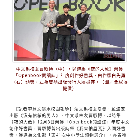
中文系校友曹馭博（中），以詩集《夜的大赦》榮獲
「Openbook閱讀誌」年度創作好書獎，由作家白先勇
（右）頒獎，左為雙囍出版發行人廖祿存。（圖／曹馭博
提供）
【記者李意文淡水校園報導】法文系校友夏曼．藍波安
出版《沒有信箱的男人》、中文系校友曹馭博，以詩集
《夜的大赦》12月3日榮獲「Openbook閱讀誌」年度中文
創作好書獎，曹馭博曾出版詩集《我害怕屋瓦》入圍好書
獎，獲選為文化部「第41次中小學生讀物選介」，亦曾獲