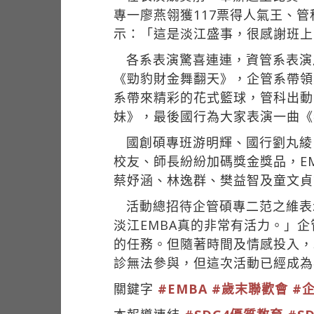
專一廖燕翎獲117票得人氣王、
示：「這是淡江盛事，很感謝班上
各系表演驚喜連連，資管系表演
《勁豹財金舞翻天》，企管系帶領
系帶來精彩的花式籃球，管科出動
妹》，最後國行為大家表演一曲《
國創碩專班游明輝、國行劉丸綾
校友、師長紛紛加碼獎金獎品，E
蔡妤涵、林逸群、樊益智及童文貞
活動總招待企管碩專二范之維表
淡江EMBA真的非常有活力。」
的任務。但隨著時間及情感投入，
診無法參與，但這次活動已經成為
關鍵字
#EMBA
#歲末聯歡會
#