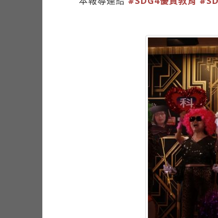
本報導連結
#SDG4優質教育
#S