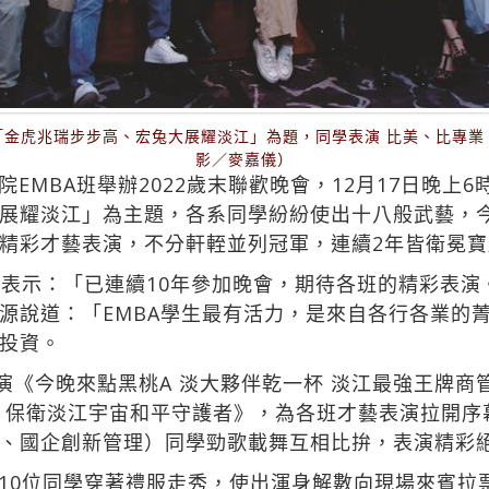
「金虎兆瑞步步高、宏兔大展耀淡江」為題，同學表演 比美、比專
影／麥嘉儀）
EMBA班舉辦2022歲末聯歡晚會，12月17日晚上
展耀淡江」為主題，各系同學紛紛使出十八般武藝，
精彩才藝表演，不分軒輊並列冠軍，連續2年皆衛冕寶
詞表示：「已連續10年參加晚會，期待各班的精彩表
源說道：「EMBA學生最有活力，是來自各行各業的
投資。
表演《今晚來點黑桃A 淡大夥伴乾一杯 淡江最強王牌商
 保衛淡江宇宙和平守護者》，為各班才藝表演拉開序
、國企創新管理）同學勁歌載舞互相比拚，表演精彩
10位同學穿著禮服走秀，使出渾身解數向現場來賓拉