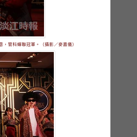
創意，管科蟬聯冠軍。（攝影／麥嘉儀）