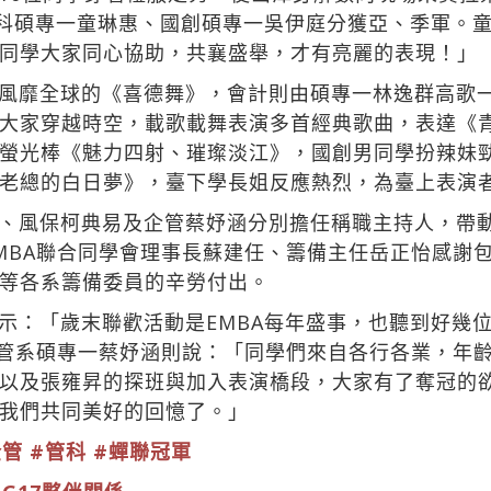
管科碩專一童琳惠、國創碩專一吳伊庭分獲亞、季軍。
同學大家同心協助，共襄盛舉，才有亮麗的表現！」
風靡全球的《喜德舞》，會計則由碩專一林逸群高歌
大家穿越時空，載歌載舞表演多首經典歌曲，表達《
螢光棒《魅力四射、璀璨淡江》，國創男同學扮辣妹
老總的白日夢》，臺下學長姐反應熱烈，為臺上表演
、風保柯典易及企管蔡妤涵分別擔任稱職主持人，帶
MBA聯合同學會理事長蘇建任、籌備主任岳正怡感謝
等各系籌備委員的辛勞付出。
示：「歲末聯歡活動是EMBA每年盛事，也聽到好幾
企管系碩專一蔡妤涵則說：「同學們來自各行各業，年齡
以及張雍昇的探班與加入表演橋段，大家有了奪冠的
我們共同美好的回憶了。」
企管
#管科
#蟬聯冠軍