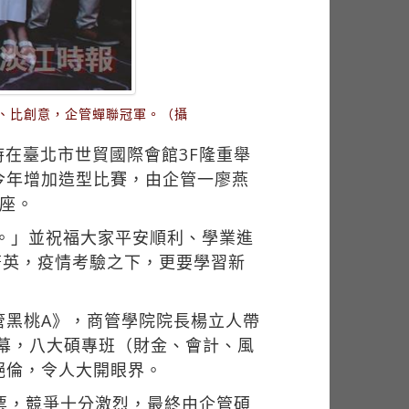
業、比創意，企管蟬聯冠軍。（攝
6時在臺北市世貿國際會館3F隆重舉
今年增加造型比賽，由企管一廖燕
座。
演。」並祝福大家平安順利、學業進
菁英，疫情考驗之下，更要學習新
管黑桃A》，商管學院院長楊立人帶
幕，八大碩專班（財金、會計、風
絕倫，令人大開眼界。
票，競爭十分激烈，最終由企管碩