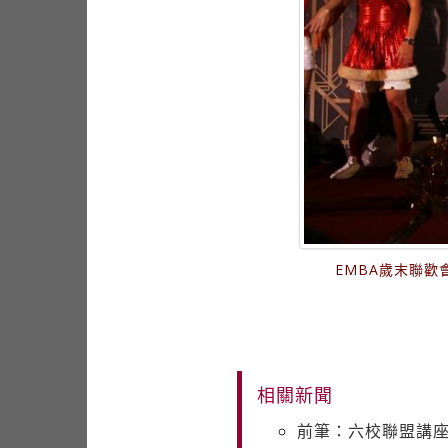
EMBA歲末聯
相關新聞
前筆：六校聯盟講座