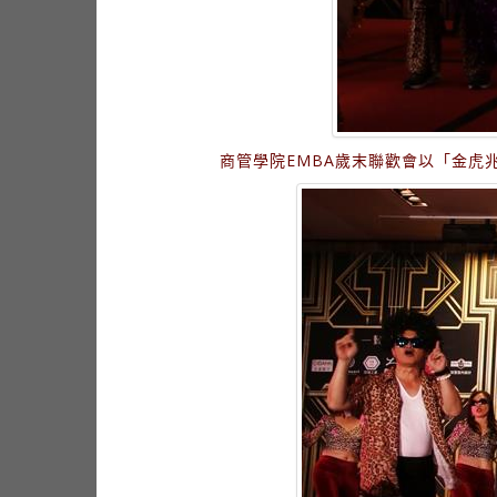
商管學院EMBA歲末聯歡會以「金虎