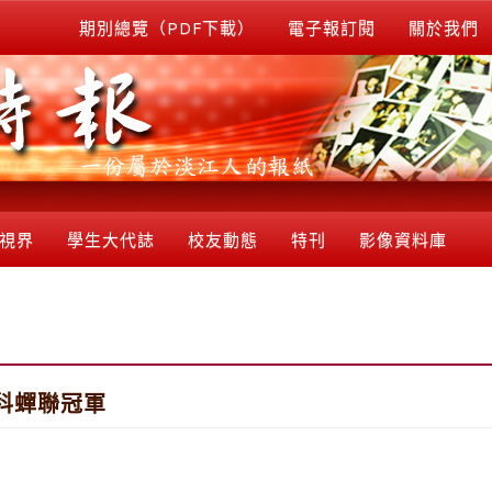
期別總覽（PDF下載）
電子報訂閱
關於我們
視界
學生大代誌
校友動態
特刊
影像資料庫
管科蟬聯冠軍