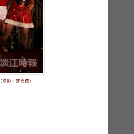
（攝影／麥嘉儀）