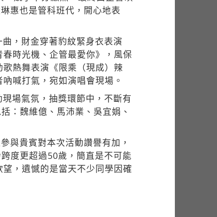
童琳惠也是管科班代，開心地表
一曲，財金穿著豹紋緊身衣表演
青春時光機、企管最愛你》，風保
勁歌熱舞表演《限乘（現成）辣
者吶喊打氣，宛如演唱會現場。
動現場氣氛，抽獎環節中，不斷有
包括：魏維億、馬沛業、吳宜娟、
位參與貴賓對本次活動讚譽有加，
跨度更超過50歲，簡直是不可能
欲望，遺憾的是當天不少同學因確