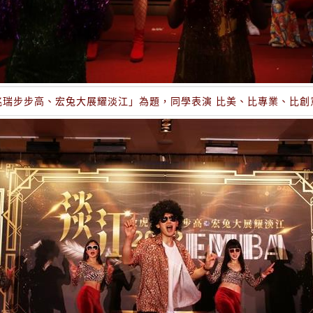
兆瑞步步高、宏兔大展耀淡江」為題，同學表演 比美、比專業、比