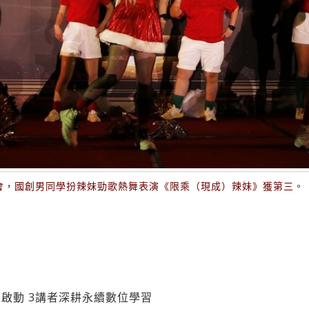
歡會，國創男同學扮辣妹勁歌熱舞表演《限乘（現成）辣妹》獲第三。
啟動 3講者深耕永續數位學習