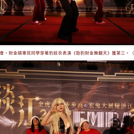
歡會，財金碩專班同學穿著豹紋衣表演《勁豹財金舞翻天》獲第三。