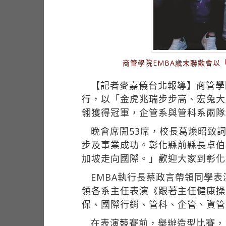
商管學院EMBA歲末聯歡會以
【記者麥嘉儀台北報導】商管學院
行，以「金虎兆瑞步步高、宏兔大
翎獲得冠軍，企管系與管科系兩隊
晚會席開53席，校長葛煥昭致
步及事業成功。彰化縣前縣長卓伯
加坡走向國際。」歡迎大家到彰化
EMBA執行長蔡政言帶領同學
領各系主任表演《跟著主任健康操
保、國際行銷、管科、企管、資管
在表演競賽前，舉辦造型比賽，