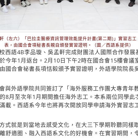
軒（左六）「巴拉圭醫療資訊管理效能提升計畫(第二期)」實習志工
表，由國合會項秘書長親自頒發實習證明。（圖／西語系提供）
校西語4B李品璇、吳孟軒完成財團法人國際合作發展
於今年1月返台。2月10日下午2時在國合會15樓會
由國合會祕書長項恬毅頒予實習證明，外語學院院長
會與外語學院共同簽訂了「海外服務工作團大專青年
的8月至次年1月期間擔任海外志工。本系兩位同學此
滿載。西語系今年也將再次開放同學申請海外實習志
方式就是到當地去感受文化，在大三下學期聆聽同樣
離舒適圈、融入西語系文化的好機會。在實習期間，