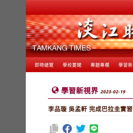
即時總覽
學校要聞
專題專欄
學習新
學習新視界
2023-02-19
李品璇 吳孟軒 完成巴拉圭實