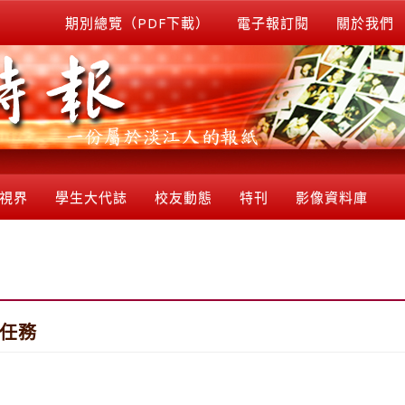
期別總覽（PDF下載）
電子報訂閱
關於我們
視界
學生大代誌
校友動態
特刊
影像資料庫
習任務