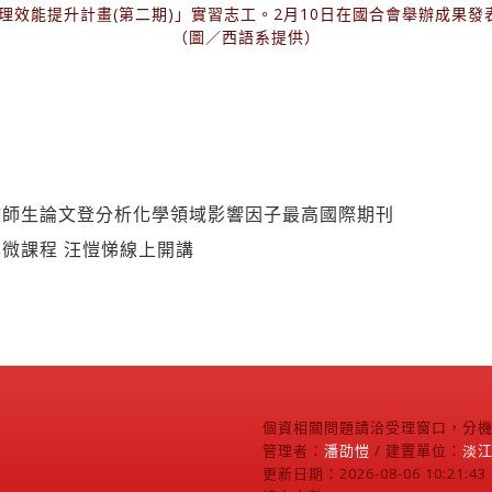
理效能提升計畫(第二期)」實習志工。2月10日在國合會舉辦成果
（圖／西語系提供）
欣師生論文登分析化學領域影響因子最高國際期刊
微課程 汪愷悌線上開講
個資相關問題請洽受理窗口，分機2
管理者：
潘劭愷
/ 建置單位：
淡
更新日期：2026-08-06 10:21:43