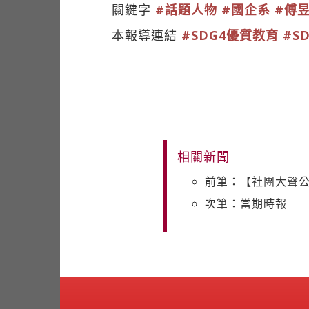
關鍵字
#話題人物
#國企系
#傅
本報導連結
#SDG4優質教育
#S
相關新聞
前筆：【社團大聲
次筆：當期時報