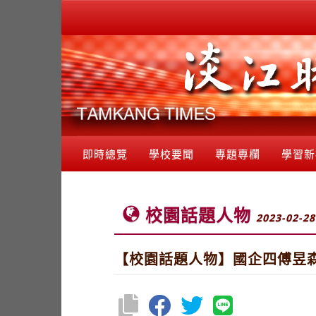
即時總覽
學校要聞
專題專欄
學習新
校園話題人物
2023-02-28
【校園話題人物】國企四傅昱森