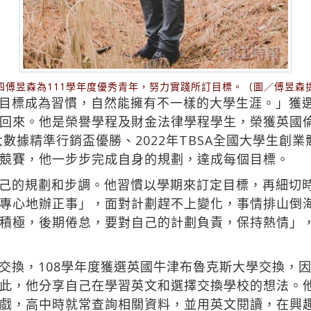
四傅昱森為111學年度優秀青年，努力實踐所訂目標。（圖／傅昱森
目標成為習慣，自然能擁有不一樣的大學生涯。」獲選
回來。他是榮譽學程及財金法律學程學生，榮獲英國
大數據精準行銷盃優勝、2022年TBSA全國大學生創
競賽，他一步步完成自身的規劃，達成每個目標。
己的規劃和步調。他習慣以學期來訂定目標，再細切
專心地辦正事」，面對計劃趕不上變化，事情排山倒
積極，後期倦怠，要對自己的計劃負責，保持熱情」
交換，108學年度獲選英國牛津布魯克斯大學交換，因
此，他分享自己在學習英文和選擇交換學校的想法。
戲，高中時就常查詢相關資料，並用英文閱讀，在興