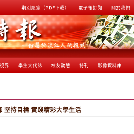
期別總覽（PDF下載）
電子報訂閱
關於我們
視界
學生大代誌
校友動態
特刊
影像資料庫
 堅持目標 實踐精彩大學生活