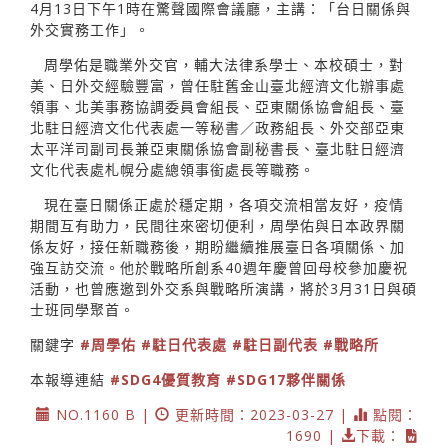
4月13日下午1時在驚聲國際會議廳，主講：「台日關係與
外交實務工作」。
周學佑是職業外交官，輔大法律系學士、本校碩士，對
美、日外交經驗豐富，曾任駐舊金山臺北經濟文化辦事處
領事、北美事務協調委員會組長、亞東關係協會組長、臺
北駐日經濟文化代表處一等秘書／政務組長、外交部亞東
太平洋司副司長兼亞東關係協會副秘書長、臺北駐日經濟
文化代表處札幌分處總領事銜處長等職務。
現在臺日關係正處於穩定期，各項交流相當友好，疫情
期間互有助力，民間往來密切便利，周學佑與日本政界關
係友好，接任新職務後，期盼繼續推展臺日各項關係、加
強互訪交流。他於戰略所創系40週年慶曾回母校參加慶祝
活動，也曾應邀到外交系與戰略所演講，將於3月31日與碩
士班同學聚首。
關鍵字
#周學佑
#駐日代表處
#駐日副代表
#戰略所
本報導連結
#SDG4優質教育
#SDG17夥伴關係
NO.1160 B |
更新時間：2023-03-27 |
點閱：
1690 |
下載：