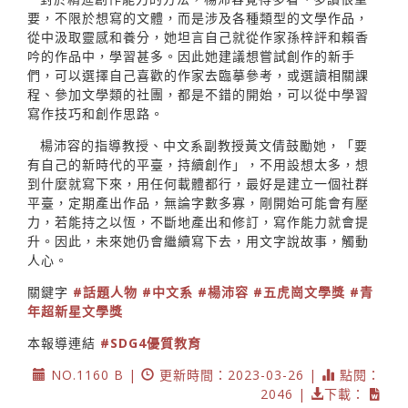
要，不限於想寫的文體，而是涉及各種類型的文學作品，
從中汲取靈感和養分，她坦言自己就從作家孫梓評和賴香
吟的作品中，學習甚多。因此她建議想嘗試創作的新手
們，可以選擇自己喜歡的作家去臨摹參考，或選讀相關課
程、參加文學類的社團，都是不錯的開始，可以從中學習
寫作技巧和創作思路。
楊沛容的指導教授、中文系副教授黃文倩鼓勵她，「要
有自己的新時代的平臺，持續創作」，不用設想太多，想
到什麼就寫下來，用任何載體都行，最好是建立一個社群
平臺，定期產出作品，無論字數多寡，剛開始可能會有壓
力，若能持之以恆，不斷地產出和修訂，寫作能力就會提
升。因此，未來她仍會繼續寫下去，用文字說故事，觸動
人心。
關鍵字
#話題人物
#中文系
#楊沛容
#五虎崗文學獎
#青
年超新星文學獎
本報導連結
#SDG4優質教育
NO.1160 B |
更新時間：2023-03-26 |
點閱：
2046 |
下載：