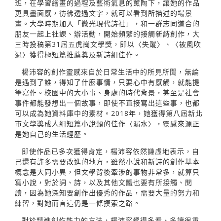
班，在學習繪畫的過程及藝術氣息的薰陶下，讓她的作品
更具畫面感，彷彿透過文字，就可以看到所描述的場景
畫。大學時期加入「微光現代詩社」，和一群志同道合的
朋友一起上社課、辦活動，開始頻繁的接觸新詩創作，大
三時投稿第31屆五虎崗文學獎，即以〈失蹤〉、〈被風吹
過〉獲得極短篇推薦獎及新詩組佳作。
楊沛容的創作靈感來自於日常生活中的所見所聞，無論
是遇到了誰，得知了什麼事情，只要心中有感觸，就能提
筆寫作。校園中的大小事、身處的時代背景，甚至是社會
事件都能發想出一個故事，即使不直接寫出這些事，也都
可以成為她資料庫中的素材。2018年，她獲得第八屆新北
市文學獎成人組短篇小說類的佳作〈漏水〉，靈感來源正
是她自己的生活經歷。
即使作品已多次獲得肯定，楊沛容依然謙虛地表示，自
己還有許多需要改進的地方，雖然小說和新詩的創作基本
概念是大同小異，但文學背後牽涉的事物非常多，就算只
寫小說，對於詞、詩，以及其他文體也要有所接觸、閱
讀，因為她深知要創作出優秀的作品，需要大量的努力和
練習，對她而言這仍是一條摸索之路。
對於精進創作能力的方法，楊沛容覺得多看、多讀很重