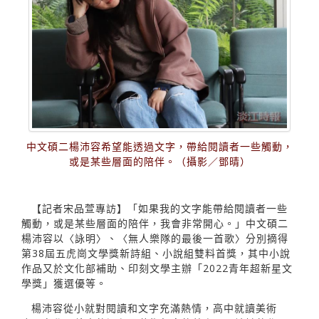
中文碩二楊沛容希望能透過文字，帶給閱讀者一些觸動，
或是某些層面的陪伴。（攝影／鄧晴）
【記者宋品萱專訪】「如果我的文字能帶給閱讀者一些
觸動，或是某些層面的陪伴，我會非常開心。」中文碩二
楊沛容以〈詠明〉、〈無人樂隊的最後一首歌〉分別摘得
第38屆五虎崗文學獎新詩組、小說組雙料首獎，其中小說
作品又於文化部補助、印刻文學主辦「2022青年超新星文
學獎」獲選優等。
楊沛容從小就對閱讀和文字充滿熱情，高中就讀美術