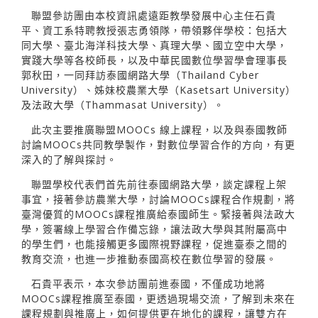
聯盟參訪團由本校資訊處遠距教學發展中心主任石貴
平、資工系特聘教授張志勇領隊，帶領夥伴學校：包括大
同大學、臺北海洋科技大學、真理大學、國立空中大學，
實踐大學等各校師長，以及中華民國數位學習學會理事長
郭秋田，一同拜訪泰國網路大學（Thailand Cyber
University）、姊妹校農業大學（Kasetsart University）
及法政大學（Thammasat University）。
此次主要推廣聯盟MOOCs 線上課程，以及與泰國教師
討論MOOCs共同教學製作，對數位學習合作的方向，有更
深入的了解與探討。
聯盟學校代表們首先前往泰國網路大學，談定課程上架
事宜，接著參訪農業大學，討論MOOCs課程合作規劃，將
臺灣優質的MOOCs課程推廣給泰國師生。緊接著與法政大
學，簽署線上學習合作備忘錄，讓法政大學與其附屬高中
的學生們，也能接觸更多國際視野課程，促進臺泰之間的
教育交流，也進一步推動泰國高校在數位學習的發展。
石貴平表示，本次參訪團前進泰國，不僅成功地將
MOOCs課程推廣至泰國，更透過現場交流，了解到未來在
課程規劃與推廣上，如何提供更在地化的課程，讓雙方在