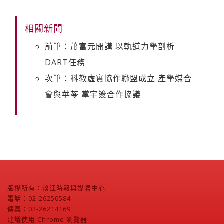
相關新聞
前筆：蕭富元開講 以軌道力學剖析
DART任務
次筆：科教虛實協作聯盟成立 產學媒合
會與華苓 掌宇簽合作協議
版權所有：淡江時報與媒體中心
電話：02-26250584
傳真：02-26214169
建議使用 Chrome 瀏覽器