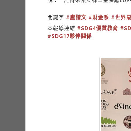
關鍵字
#盧楷文
#財金系
#世界
本報導連結
#SDG4優質教育
#S
#SDG17夥伴關係