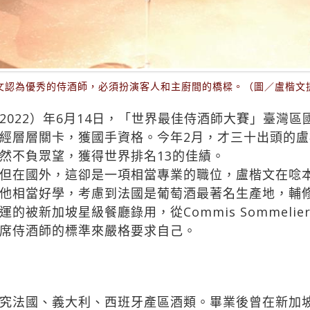
文認為優秀的侍酒師，必須扮演客人和主廚間的橋樑。（圖／盧楷文
022）年6月14日，「世界最佳侍酒師大賽」臺灣區
經層層關卡，獲國手資格。今年2月，才三十出頭的
然不負眾望，獲得世界排名13的佳績。
但在國外，這卻是一項相當專業的職位，盧楷文在唸
他相當好學，考慮到法國是葡萄酒最著名生產地，輔
被新加坡星級餐廳錄用，從Commis Sommeli
席侍酒師的標準來嚴格要求自己。
究法國、義大利、西班牙產區酒類。畢業後曾在新加