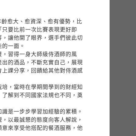
年齡愈大、愈資深、愈有優勢，比
「只要比前一次比賽表現更好即
等，讓他開了眼界，選手們彼此切
佳的一面。
穫頗豐，習得一身大師級侍酒師的風
產出的酒品，不斷充實自己，展現
會上課分享，回饋給其他對侍酒感
栽培，當時在學期間學到的財經知
，了解到不同國家法規也不同，奠
知識是一步步學習加經驗的累積。
現，以最誠懇的態度向客人解說，
願意來享受他搭配的餐酒服務，他