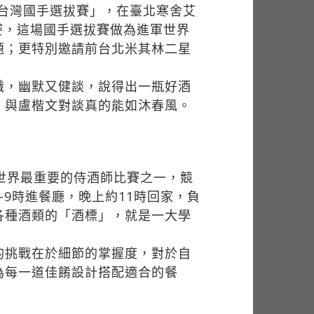
賽台灣國手選拔賽」，在臺北寒舍艾
賽，這場國手選拔賽做為進軍世界
題；更特別邀請前台北米其林二星
識，幽默又健談，說得出一瓶好酒
，與盧楷文對談真的能如沐春風。
世界最重要的侍酒師比賽之一，競
9時進餐廳，晚上約11時回家，負
各種酒類的「酒標」，就是一大學
的挑戰在於細節的掌握度，對於自
為每一道佳餚設計搭配適合的餐