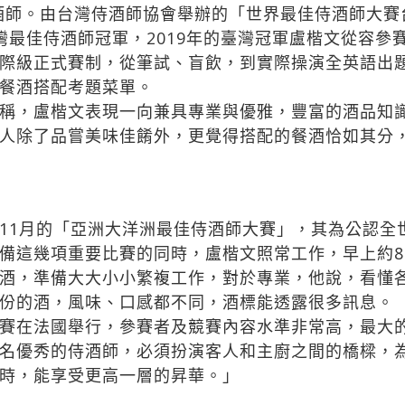
侍酒師。由台灣侍酒師協會舉辦的「世界最佳侍酒師大
灣最佳侍酒師冠軍，2019年的臺灣冠軍盧楷文從容參
際級正式賽制，從筆試、盲飲，到實際操演全英語出
餐酒搭配考題菜單。
稱，盧楷文表現一向兼具專業與優雅，豐富的酒品知
人除了品嘗美味佳餚外，更覺得搭配的餐酒恰如其分
1月的「亞洲大洋洲最佳侍酒師大賽」，其為公認全
備這幾項重要比賽的同時，盧楷文照常工作，早上約8-
酒，準備大大小小繁複工作，對於專業，他說，看懂
份的酒，風味、口感都不同，酒標能透露很多訊息。
賽在法國舉行，參賽者及競賽內容水準非常高，最大
名優秀的侍酒師，必須扮演客人和主廚之間的橋樑，
時，能享受更高一層的昇華。」