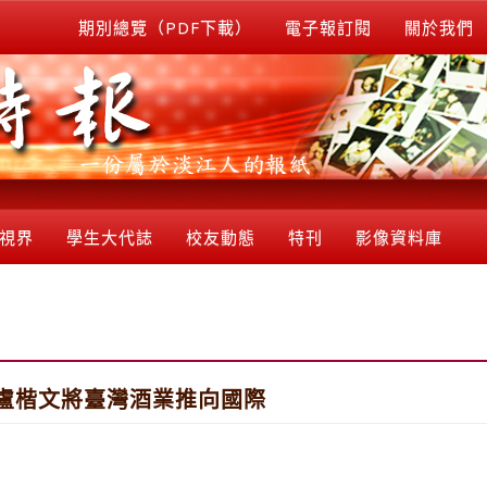
期別總覽（PDF下載）
電子報訂閱
關於我們
視界
學生大代誌
校友動態
特刊
影像資料庫
盧楷文將臺灣酒業推向國際