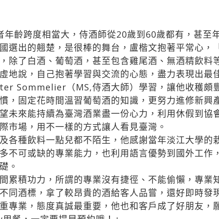
年齡跨度相當大，侍酒師從20歲到60歲都有，甚至
國選出的翹楚，是很棒的舞台，盧楷文抱著平常心，
，除了白酒、葡萄酒，甚至包含雞尾酒、無酒精飲料
虛地說，自己抱著學習與交流的心態，盡力表現出最
r Sommelier（MS,侍酒大師）學習，讓他收
慣，固定花時間溫習葡萄酒的知識，更努力進修新興
望未來能持續為臺灣酒業盡一份心力，利用休假到協
際市場，用不一樣的方式讓人看見臺灣。
及各種飲料一點兒都不陌生，他感謝當年淡江大學的
多不可或缺的專業能力，也利用語言優勢到國外工作
礎。
間累積功力，所謂的專業沒有捷徑、不能偷懶，專業
不同酒標，拿了較昂貴的酒給客人品嘗，還好即時發
重專業，態度真誠最重要，他也和客戶成了好朋友，
gy用餐，一定要提早預約哦！」