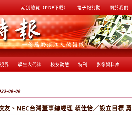
期別總覽（PDF下載）
電子報訂閱
關於我們
視界
學生大代誌
校友動態
特刊
影像資料庫
023-08-08
校友、NEC台灣董事總經理 賴佳怡／設立目標 