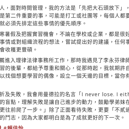
人，面對時間管理，我的方法是「先把大石頭放下」
是第二件重要的事，可能是打工或社團等，每個人都
就必須先排定這些事情的優先順序。
寒暑假及把握實習機會，不論在學校或企業，都是很
事情或對組織流程的想法，嘗試提出好的建議，任何
會收穫更豐碩。
薦進入理律法律事務所工作，那時我遇見了李永芬律
習的後輩，都給予尊重和關心，從那時起，我就期許
以找個想要學習的偶像，設立一個天邊的目標，當你
我會用曼德拉的名言「I never lose. I either
的盲點，理解失敗是讓自己進步的動力，鼓勵學弟妹
更往前爬了一步。」除了正面看待失敗，更要「不貳
的鬥志，因為大家都明白是為了成就更好的下一次。
灣
#賴佳怡