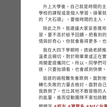
升上大學後，自己就是時間的主
學校的課程或是個人學習，接著就
的「大石頭」，要做時間的主人，
除此之外，我建議大家妥善運用
習，要不吝於給予回饋，把看到的
情與好奇心，你就會看得更多，也
我在大四下學期時，透過老師推
溫柔且親切，對於剛畢業或正在實
用關愛提攜同仁。所以，同學們可
逐，只要抬頭看，也會感到快樂。
追逐的過程難免會跌倒，面對挫折及失敗，
轉化失敗的力量去檢討，面對自己
我跌倒了，也比其他不敢冒險的人
的能量，進而促動團隊不害怕挑戰
關鍵字
#校友
#資管系
#NEC台