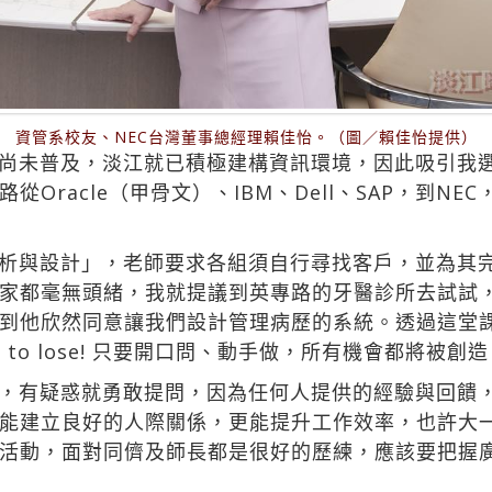
資管系校友、NEC台灣董事總經理賴佳怡。（圖／賴佳怡提供）
尚未普及，淡江就已積極建構資訊環境，因此吸引我
Oracle（甲骨文）、IBM、Dell、SAP，到N
析與設計」，老師要求各組須自行尋找客戶，並為其
家都毫無頭緒，我就提議到英專路的牙醫診所去試試
到他欣然同意讓我們設計管理病歷的系統。透過這堂
 to lose! 只要開口問、動手做，所有機會都將被創
，有疑惑就勇敢提問，因為任何人提供的經驗與回饋
能建立良好的人際關係，更能提升工作效率，也許大
活動，面對同儕及師長都是很好的歷練，應該要把握