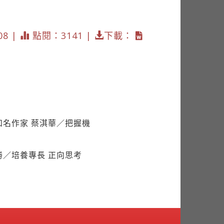
08 |
點閱：3141 |
下載：
知名作家 蔡淇華／把握機
勝／培養專長 正向思考