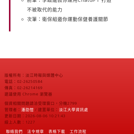
不被取代的能力
次筆：衛保組邀你運動保健養護關節
版權所有：淡江時報與媒體中心
電話：02-26250584
傳真：02-26214169
建議使用 Chrome 瀏覽器
個資相關問題請洽受理窗口，分機2799
管理者：
潘劭愷
/ 建置單位：
淡江大學資訊處
更新日期：2026-08-06 10:21:43
線上人數：1227
聯絡我們
法令規章
表格下載
工作流程