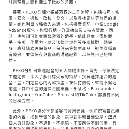
想與現實之間也產生了微妙的差距。
接著，PEKO詳細介紹部落客的工作流程，包括拍照、修
圖、寫文、過稿、改稿、發文，以及尋找題材等無盡的循
環。她也列舉五種收入來源，包括接案業配、申請Google
AdSense廣告、聯盟行銷、分潤抽傭及支持者贊助。同
時，也強調可能會面臨激烈的競爭、低能見度、價格競
爭、多項工作壓力，以及法律合規性等多項挑戰。她提
醒，應謹慎處理保養品、保健品等類型產品，避免宣稱具
有療效，並須保存與廠商的溝通記錄，以保護自己的權
益。
PEKO分析自媒體經營的五大關鍵步驟。首先，仔細決定
主題定位，深入了解目標受眾的特點，接著選擇適合的經
營平臺，制定精心的內容策畫，並保持熱情、堅持不懈地
前進。其中平臺的選擇至關重要，部落格、Facebook、
Instagram、YouTube、Podcast和TikTok，都擁有不同
的目標受眾。
此外，PEKO還分享部落客的實用建議，例如撰寫自己熱
愛的內容，找到學習的對象、競爭對手和目標受眾。塑造
個人良好形象，不遲到、不拖稿、不答應做不到的事，具
備有效的溝通和協商能力，並且持續提升自身的專業能