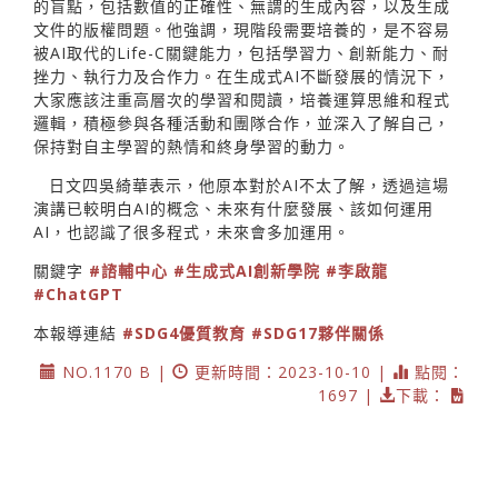
的盲點，包括數值的正確性、無謂的生成內容，以及生成
文件的版權問題。他強調，現階段需要培養的，是不容易
被AI取代的Life-C關鍵能力，包括學習力、創新能力、耐
挫力、執行力及合作力。在生成式AI不斷發展的情況下，
大家應該注重高層次的學習和閱讀，培養運算思維和程式
邏輯，積極參與各種活動和團隊合作，並深入了解自己，
保持對自主學習的熱情和終身學習的動力。
日文四吳綺華表示，他原本對於AI不太了解，透過這場
演講已較明白AI的概念、未來有什麼發展、該如何運用
AI，也認識了很多程式，未來會多加運用。
關鍵字
#諮輔中心
#生成式AI創新學院
#李啟龍
#ChatGPT
本報導連結
#SDG4優質教育
#SDG17夥伴關係
NO.1170 B |
更新時間：2023-10-10 |
點閱：
1697 |
下載：