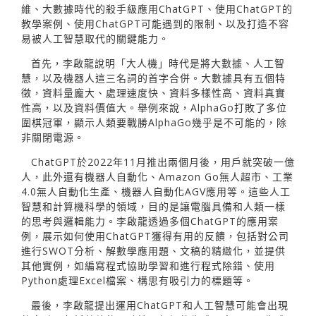
維、大數據時代的殺手級應用ChatGPT、使用ChatGPT的
教學案例、使用ChatGPT可能遇到的限制、以及打造不容
易被人工智慧取代的關鍵能力。
首先，李啟龍說明「大人機」時代是將大數據、人工智
慧，以及機器人這三名詞的首字合併。大數據具有五個特
徵，資料量龐大、處理速度快、資料多樣性高、資料真實
性高，以及資料價值大。舉例來說，AlphaGo打敗了多位
圍棋冠軍，顯示人類要戰勝AlphaGo幾乎是不可能的，除
非關閉電源。
ChatGPT於2022年11月推出兩個月後，用戶就突破一億
人，此外還有機器人自動化、Amazon Go無人超市、工業
4.0無人自動化生產、機器人自動化AGV應用等。這些人工
智慧和計算機科學的領域，目的是讓電腦具備和人類一樣
的思考與邏輯能力。李啟龍透過多個ChatGPT的應用案
例，展示如何使用ChatGPT獲得有用的反饋，包括對公司
進行SWOT分析、解數學應用題、文稿的精緻化，並提供
其他實例，如編寫程式協助學習和進行程式除錯、使用
Python處理Excel檔案、構思有吸引力的標題等。
最後，李啟龍提出運用ChatGPT和人工智慧可能會出現