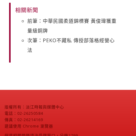
相關新聞
前筆：中華民國柔道錦標賽 黃俊瑋獲重
量級銅牌
次筆：PEKO不藏私 傳授部落格經營心
法
版權所有：淡江時報與媒體中心
電話：02-26250584
傳真：02-26214169
建議使用 Chrome 瀏覽器
個資相關問題請洽受理窗口，分機2799