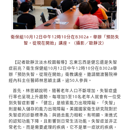
衛保組10月12日中午12時10分在B302a，舉辦「預防失
智，從現在開始」講座。（攝影／歐靜汶）
【記者歐靜汶淡水校園報導】忘東忘西是健忘還是失智
症前兆？衛生保健組10月12日中午12時10分在B302a舉
辦「預防失智，從現在開始」衛教講座，邀請關渡醫院神
經內科主任醫師林思穎主講，逾50人參與。
首先，林思穎說明，隨著老年人口不斷增加，失智症盛
行率也呈現上升趨勢，每增加5至10名老年人就會有一位受
到失智症影響。「健忘」是檢索能力出現障礙，「失智」
則是輸入儲存的能力出現障礙。美國國家衛生研究院對於
失智症的診斷標準為：與過去能力相較，有明顯、漸進式
的認知功能下降，且影響到日常生活功能。失智症並非正
常老化，而是需要處理的疾病，它不是單一症狀的疾病，