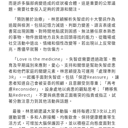
而是許多腦部病變造成的症狀複合體，這是重要的公眾議
題，需要社會投入足夠的資源和關注。
「預防勝於治療」，林思穎解析失智症的十大警訊作為
追蹤與檢測，包括記憶力減退、判斷力變差、語言表達或
書寫出現困難、對時間地點感到困惑、無法勝任原本熟悉
的事物、物件放錯地方且失去回頭尋找的能力、從職場或
社交活動中退出、情緒和個性改變等，若出現以上反常徵
兆，應儘早就醫，勿信偏方。
「Love is the medicine」，失智症需要透過政策、教
育及早期識別來應對，愛心、支持和關懷是幫助失智症患
者和他們家庭的關鍵元素。林思穎提及可運用「處理準則
3R」，一起攜手面對失智症，包括「保證Reassure」，讓
患者知道自己會被妥善的照顧，且意願受到尊重；「再考
慮Reconsider」，設身處地以病患的觀點思考；「轉移焦
點Redirect」，不要與病患做正面衝突的指責或指正，試
著分散注意力到其他活動與話題。
最後，林思穎建議大家多動腦、維持每週2至3次以上的
運動習慣、多和人群接觸、均衡飲食、保持健康體重等生
活方式，可增加大腦保護因子，並以積極正向態度面對生