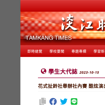
即時總覽
學校要聞
專題專欄
學習新
學生大代誌
2023-10-15
花式扯鈴社舉辦社內賽 酷炫演