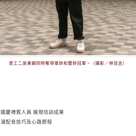
資工二吳東穎同時奪得單鈴和雙鈴冠軍。（攝影／林芸丞）
國慶禮賓人員 展現培訓成果
動漫配音技巧及心路歷程