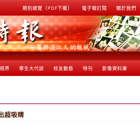
期別總覽（PDF下載）
電子報訂閱
關於我們
視界
學生大代誌
校友動態
特刊
影像資料庫
出超吸睛