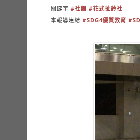
關鍵字
#社團
#花式扯鈴社
本報導連結
#SDG4優質教育
#S