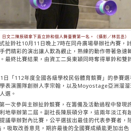
日文二陳辰碩拿下直立鈴和個人舞臺賽第一名。（攝影／林芸丞）
式扯鈴社10月11日晚上7時在同舟廣場舉辦社內賽，
手們精彩的演出讓人歎為觀止，熟練的動作帶著急速
。最終比賽結果，由資工二吳東穎同時奪得單鈴和雙
月1日「112年度全國各級學校民俗體育競賽」的參賽
表演團隊創辦人李宗翰，以及Moyostage亞洲溜
人選。
第一次參與主辦扯鈴競賽，在籌備及活動過程中發現
利地舉辦第二屆。副社長陳辰碩分享，這兩年淡江有
提議舉辦對內比賽，公平選拔出最佳的代表參賽者，
點，吸取改善意見，期許最後的全國賽成績能更加出色