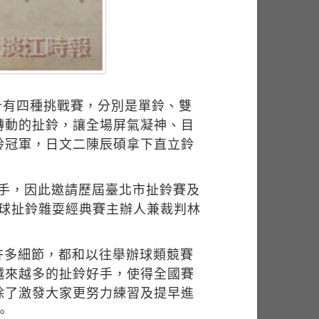
計有四種挑戰賽，分別是單鈴、雙
轉動的扯鈴，讓全場屏氣凝神、目
鈴冠軍，日文二陳辰碩拿下直立鈴
選手，因此邀請歷屆臺北市扯鈴賽及
溜球扯鈴雜耍經典賽主辦人兼裁判林
許多細節，都和以往舉辦球類競賽
越來越多的扯鈴好手，使得全國賽
除了激發大家更努力練習及提早進
。