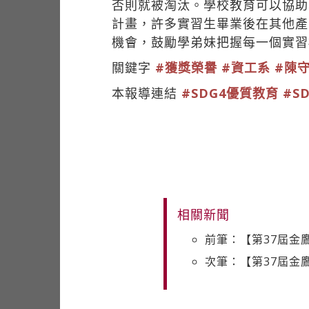
否則就被淘汰。學校教育可以協助
計畫，許多實習生畢業後在其他產
機會，鼓勵學弟妹把握每一個實習
關鍵字
#獲獎榮譽
#資工系
#陳
本報導連結
#SDG4優質教育
#S
相關新聞
前筆：【第37屆金
次筆：【第37屆金