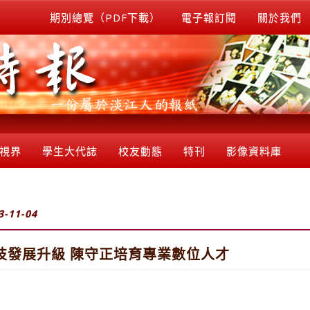
期別總覽（PDF下載）
電子報訂閱
關於我們
視界
學生大代誌
校友動態
特刊
影像資料庫
3-11-04
技發展升級 陳守正培育專業數位人才