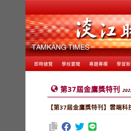
即時總覽
學校要聞
專題專欄
學習新
第37屆金鷹獎特刊
202
【第37屆金鷹獎特刊】雲端科