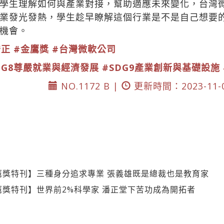
學生理解如何與產業對接，幫助適應未來變化，台灣
業發光發熱，學生趁早瞭解這個行業是不是自己想要
機會。
守正
#金鷹獎
#台灣微軟公司
DG8尊嚴就業與經濟發展
#SDG9產業創新與基礎設施
NO.1172 B |
更新時間：2023-11-
鷹獎特刊】三種身分追求專業 張義雄既是總裁也是教育家
鷹獎特刊】世界前2%科學家 潘正堂下苦功成為開拓者