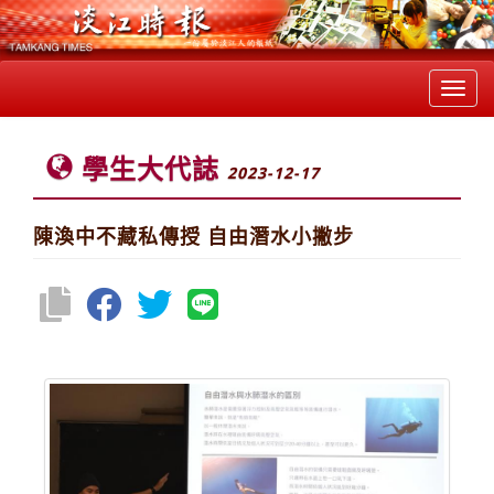
Toggl
navig
學生大代誌
2023-12-17
陳渙中不藏私傳授 自由潛水小撇步