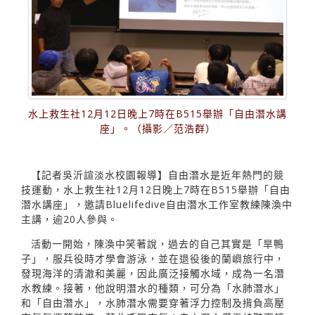
水上救生社12月12日晚上7時在B515舉辦「自由潛水講
座」。（攝影／范浩群）
【記者吳沂諠淡水校園報導】自由潛水是近年熱門的競
技運動，水上救生社12月12日晚上7時在B515舉辦「自由
潛水講座」，邀請Bluelifedive自由潛水工作室教練陳渙中
主講，逾20人參與。
活動一開始，陳渙中笑著說，過去的自己其實是「旱鴨
子」，服兵役時才學會游泳，並在退役後的蘭嶼旅行中，
發現海洋的清澈和美麗，因此廣泛接觸水域，成為一名潛
水教練。接著，他說明潛水的種類，可分為「水肺潛水」
和「自由潛水」，水肺潛水需要穿著浮力控制及揹負高壓