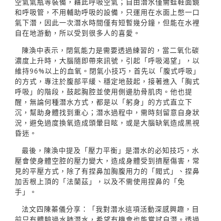
空氣氣瓶等裝備，藉此呼吸空氣；自由潛水僅需蛙鞋面鏡
和呼吸管，不用輔助呼吸的設備，只運用在水面上憋一口
氣下潛，因此一次潛水時間僅有短暫幾分鐘，但能在水裡
自在地游動，所以受到很多人的喜愛。
陳渙中表示，閉氣能力是需要透過練習的，當二氧化碳
濃度上升時，大腦隨即帶來訊號，引起「呼吸渴望」，以
維持96%以上的血氧。閉氣小技巧，首先以「腹式呼吸」
的方式，專注於腹部平緩、穩定地鼓起，接著進入「胸式
呼吸」的階段，鼓起胸腔並使用側邊肋骨肌肉。他也提
醒，無論何種潛水方式，都是以「躬身」的方式直立下
沉，幫助身體找到重心；潛水過程中，需時刻留意自身狀
況，避免過度換氧造成頭暈目眩，或是大腦缺氧造成黑視
昏迷。
最後，陳渙中提及「壓力平衡」是潛水的必知技巧，水
壓會使身體空腔的壓力變大，造成身體受到擠壓傷害，常
見的平壓方式，除了有捏鼻加胸腹用力的「閥式」、捏鼻
加舌根上頂的「法蘭茲」，以及不需使用捏鼻的「免
手」。
法文四陳蓁儀分享：「我對潛水這項活動深感興趣，目
前只有體驗過水肺潛水，希望有機會也能嘗試自潛。透過