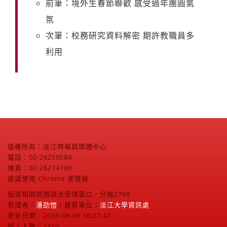
前筆：境外生春節聯歡 感受過年團圓氣
氛
次筆：校務研究資料解密 期許教職員多
利用
版權所有：淡江時報與媒體中心
電話：02-26250584
傳真：02-26214169
建議使用 Chrome 瀏覽器
個資相關問題請洽受理窗口，分機2799
管理者：
潘劭愷
/ 建置單位：
淡江大學資訊處
更新日期：2026-08-06 10:21:43
線上人數：1320