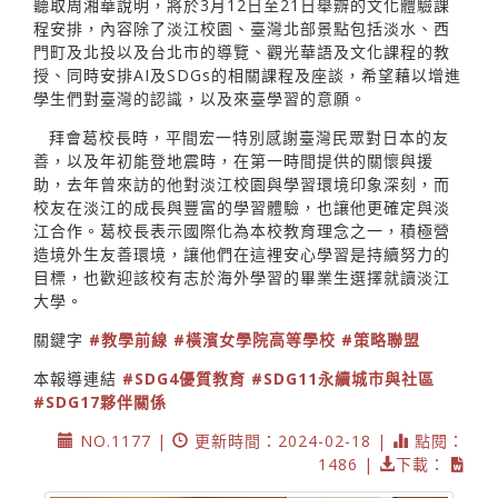
聽取周湘華說明，將於3月12日至21日舉辧的文化體驗課
程安排，內容除了淡江校園、臺灣北部景點包括淡水、西
門町及北投以及台北市的導覽、觀光華語及文化課程的教
授、同時安排AI及SDGs的相關課程及座談，希望藉以增進
學生們對臺灣的認識，以及來臺學習的意願。
拜會葛校長時，平間宏一特別感謝臺灣民眾對日本的友
善，以及年初能登地震時，在第一時間提供的關懷與援
助，去年曾來訪的他對淡江校園與學習環境印象深刻，而
校友在淡江的成長與豐富的學習體驗，也讓他更確定與淡
江合作。葛校長表示國際化為本校教育理念之一，積極營
造境外生友善環境，讓他們在這裡安心學習是持續努力的
目標，也歡迎該校有志於海外學習的畢業生選擇就讀淡江
大學。
關鍵字
#教學前線
#橫濱女學院高等學校
#策略聯盟
本報導連結
#SDG4優質教育
#SDG11永續城市與社區
#SDG17夥伴關係
NO.1177 |
更新時間：2024-02-18 |
點閱：
1486 |
下載：