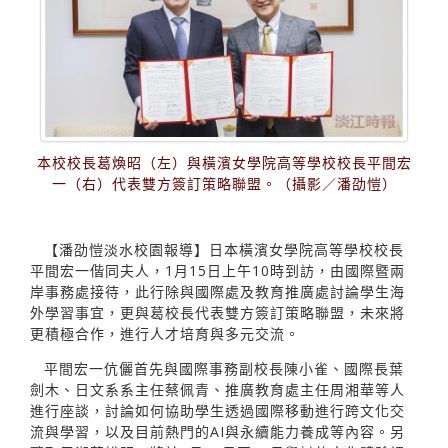
本校校長葛煥昭（左）與橫濱女學院高等學校校長平間宏
一（右）代表雙方簽訂策略聯盟。（攝影／潘劭愷）
【潘劭愷淡水校園報導】日本橫濱女學院高等學校校長
平間宏一偕同夫人，1月15日上午10時到訪，由國際暨兩
岸事務處接待，此行除與國際處及教育推廣處討論學生海
外學習事宜，更與葛校長代表雙方簽訂策略聯盟，未來將
更積極合作，進行人才培育與多元交流。
平間宏一伉儷首先與國際事務副校長陳小雀、國際長葉
劍木、日文系系主任蔡佩青、推廣教育處主任周湘華等人
進行座談，討論如何協助學生透過國際移動進行跨文化交
流與學習，以及目前熱門的AI與永續能力養成等內容。另