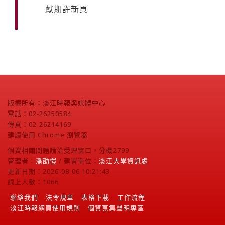
獻期許新頁
版權所有：淡江時報與媒體中心
電話：02-26250584
傳真：02-26214169
建議使用 Chrome 瀏覽器
個資相關問題請洽受理窗口，分機2799
管理者：
潘劭愷
/ 建置單位：
淡江大學資訊處
更新日期：2026-08-06 10:21:43
線上人數：1066
聯絡我們
法令規章
表格下載
工作流程
淡江時報網頁使用規則
個資蒐集聲明專區