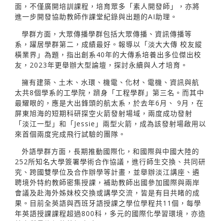
面，不僅廣開培訓課程，培育眾多「素人開發師」，亦將
進一步開發協助教師作課堂紀錄與出題的AI助理。
學群方面，大眾傳播學群包括大眾傳播、資訊傳播等
系，躍居學群第二，成績最好。報導以「淡大大傳 校友縱
橫業界」為題，指出創系40年的大傳系培養出多位傑出校
友，2023年更舉辦大型論壇，探討永續與人才培育。
擁有建築、土木、水環、機電、化材、電機、資訊與航
太共8個學系的工學院，躋身「工程學群」第三名。而其中
最耀眼的，應是大出鋒頭的航太系，於去年6月、 9月，在
屏東旭海的短期科研探空火箭發射場域，兩度成功發射
「淡江一型」和「Jessie」兩型火箭，成為該發射場啟用以
來首個兩度完成飛行試驗的團隊。
外語學群方面，長期推動國際化，和國際與中國大陸的
252所知名大學簽署學術合作協議，進行師生交換、共同研
究、跨國雙學位及合作辦學等計畫，並舉辦淡江講座、遴
聘境外特約教師密集授課，補助教師出國參加國際與兩岸
會議及赴海外姊妹校交換或講學交流，皆是有目共睹的成
果。目前全英語與西班牙語授課之學位學程共11個，每學
年英語授課課程超過800科，多元的國際化學習環境，亦造