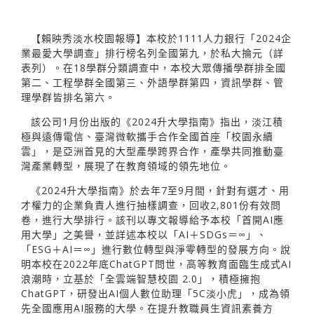
【賴映秀淡水校園報導】本校於1111人力銀行「2024企
業最愛大學調查」排行榜名列全國第九，於私大掄元（詳
表列）。在18學群分類調查中，本校大眾傳播學群排全國
第二、工程學群全國第三、外語學群第四，資訊學群、管
理學群皆排名第六。
該公司1月份出版的《2024升大學指南》指出，淡江積
極與遠傳電信、臺灣微軟攜手合作全國首座「校園永續
雲」，是亞洲首見的大型產學跨界合作，產學共同推動臺
灣產業轉型，展現了在教育領域的領先地位。
《2024升大學指南》於去年7至9月間，針對有選才、用
才權力的企業負責人進行抽樣調查，回收2,801份有效問
卷，進行大學排行。該刊以專文報導給予本校「首開AI應
用大學」之美譽，並詳述本校以「AI＋SDGs＝∞」、
「ESG＋AI＝∞」進行數位轉型與淨零轉型的發展方向。說
明本校在2022年底ChatGPT問世，高等教育面臨生成式AI
浪潮時，立基於「全雲端智慧校園 2.0」，積極擁抱
ChatGPT，研發出AI個人數位助理「5C淡小虎」，成為領
先全國應用AI服務的大學。在提升教職員生資訊素養方