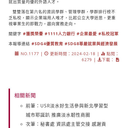
就出質量均優的外語人才。
雙雙落在第六名的資訊學群、管理學群，學群排行榜不
乏私校，顯示企業端用人唯才，比起公立大學迷思，更重
視畢業生的即戰力，趨向實務走向。
關鍵字
#獲獎榮譽
#1111人力銀行
#企業最愛
#私校冠軍
本報導連結
#SDG4優質教育
#SDG8尊嚴就業與經濟發展
NO.1177 |
更新時間：2024-02-18 |
點閱：
6279 |
下載：
相關新聞
前筆：USR淡水好生活參與新北學習型
城市耶誕趴 推廣淡水韌性商圈
次筆：秘書處 資訊處主管交接 感謝貢