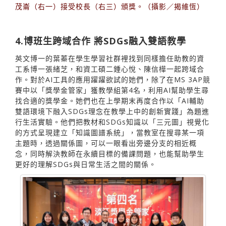
茂崙（右一）接受校長（右三）頒獎。（攝影／揭維恆）
4.博班生跨域合作 將SDGs融入雙語教學
英文博一的葉蓁在學生學習社群裡找到同樣擔任助教的資
工系博一張緒芝，和資工碩二鍾心悅、陳信樺一起跨域合
作。對於AI工具的應用躍躍欲試的她們，除了在MS 3AP競
賽中以「獎學金管家」獲教學組第4名，利用AI幫助學生尋
找合適的獎學金。她們也在上學期末再度合作以「AI輔助
雙語環境下融入SDGs理念在教學上中的創新實踐」為題進
行生活實驗。他們把教材和SDGs知識以「三元圖」視覺化
的方式呈現建立「知識圖譜系統」，當教室在搜尋某一項
主題時，透過關係圖，可以一眼看出旁邊分支的相近概
念，同時解決教師在永續目標的備課問題，也能幫助學生
更好的理解SDGs與日常生活之間的關係。