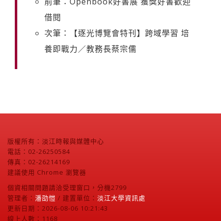
前筆：Openbook好書展 獲獎好書歡迎
借閱
次筆：【逐光博覽會特刊】跨域學習 培
養即戰力／教務長蔡宗儒
版權所有：淡江時報與媒體中心
電話：02-26250584
傳真：02-26214169
建議使用 Chrome 瀏覽器
個資相關問題請洽受理窗口，分機2799
管理者：
潘劭愷
/ 建置單位：
淡江大學資訊處
更新日期：2026-08-06 10:21:43
線上人數：1168