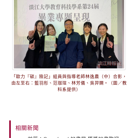
「歐力『碳』險記」組員與指導老師林逸農（中）合影，
由左至右：籃羽彤、范珈瑄、林芳儀、吳羿嫻。（圖／教
科系提供）
相關新聞