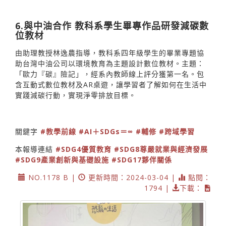
6.與中油合作 教科系學生畢專作品研發減碳數
位教材
由助理教授林逸農指導，教科系四年級學生的畢業專題協
助台灣中油公司以環境教育為主題設計數位教材。主題：
「歐力『碳』險記」，經系內教師線上評分獲第一名。包
含互動式數位教材及AR桌遊，讓學習者了解如何在生活中
實踐減碳行動，實現淨零排放目標。
關鍵字
#教學前線
#AI＋SDGs＝∞
#輔修
#跨域學習
本報導連結
#SDG4優質教育
#SDG8尊嚴就業與經濟發展
#SDG9產業創新與基礎設施
#SDG17夥伴關係
NO.1178 B |
更新時間：2024-03-04 |
點閱：
1794 |
下載：