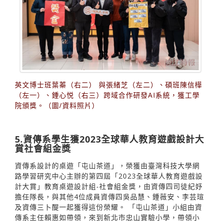
英文博士班葉蓁（右二） 與張緒芝（左二）、碩班陳信樺
（左一）、鍾心悦（右三）跨域合作研發AI系統，獲工學
院頒獎。（圖/資料照片）
5.資傳系學生獲2023全球華人教育遊戲設計大
賞社會組金獎
資傳系設計的桌遊「屯山茶道」，榮獲由臺灣科技大學網
路學習研究中心主辦的第四屆「2023全球華人教育遊戲設
計大賞」教育桌遊設計組-社會組金獎，由資傳四司徒紀妤
擔任隊長，與其他4位成員資傳四吳品慧、鍾薇安、李芸瑄
及資傳三卜醍一起獲得這份榮耀。 「屯山茶道」小組由資
傳系主任賴惠如帶領，來到新北市忠山實驗小學，帶領小