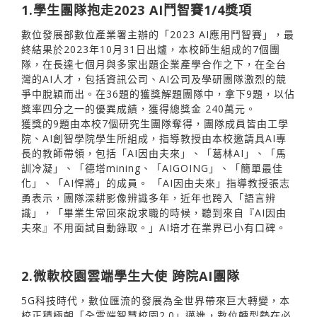
1.學生團隊抱走2023 AI鬥智賽1/4獎項
數位發展部數位產業署主辦的「2023 AI應用鬥智賽」，最
終結果於2023年10月31日出爐，本校師生組成的7個團
隊，在長達七個月與多家出題企業產學合作之下，在全台
灣的AI人才，包括資訊公司、AI公司及學研團隊激烈的競
爭中脫穎而出。在36題的獲獎解題團隊中，拿下9題，以佔
獎率四分之一的優異成績，獲得總獎金 240萬元。
獲獎的9題由本校7個研究生團隊奪得，團隊成員皆由工學
院、AI創智學院學生所組成，指導教授由本校邀請具AI專
長的教師帶領，包括「AI因由夫來」、「葛林AI」、「馬
訓冷凝」、「德塔mining、「AIGOING」、「簡單最佳
化」、「AI悍將」的成員。 「AI因由夫來」指導教授張志
勇表示，團隊深耕影像辨識多年，近年也跨入「語言辨
識」，「畢業生常回來說求職的時候，聽到來自『AI因由
夫來』不用面試自動錄取。」AI培才在業界已小有口碑。
2.微軟校園雲端學生大使 跨院AI團隊
5G科技時代，數位匯流的發展為全世界帶來巨大轉變，本
校正積極朝「全雲端智慧校園2.0」邁進，數位轉型勢在必