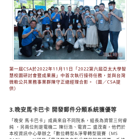
第一屆CSA於2022年11月11日「2022第六屆亞太大學智
慧校園研討會暨成果展」中首次執行接待任務，並與台灣
微軟公共業務事業群陳守正總經理合影。（圖／CSA提
供）
3.晚安馬卡巴卡 開發郵件分類系統獲優等
「晚安 馬卡巴卡」成員來自不同院系，組長為資管三何睿
純 ，另兩位則是電機二 陳衍浩、電資二 盛茂崙，他們於
本校資訊中心舉辦之「數位轉型&淨零轉型競賽（MS