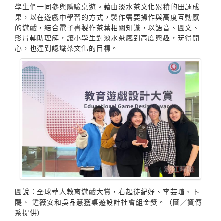
學生們一同參與體驗桌遊。藉由淡水茶文化累積的田調成
果，以在遊戲中學習的方式，製作需要操作與高度互動感
的遊戲，結合電子書製作茶葉相關知識，以語音、圖文、
影片輔助理解，讓小學生對淡水茶感到高度興趣，玩得開
心，也達到認識茶文化的目標。
圖說：全球華人教育遊戲大賞，右起徒紀妤、李芸瑄、卜
醍、 鍾薇安和吳品慧獲桌遊設計社會組金獎。（圖／資傳
系提供）