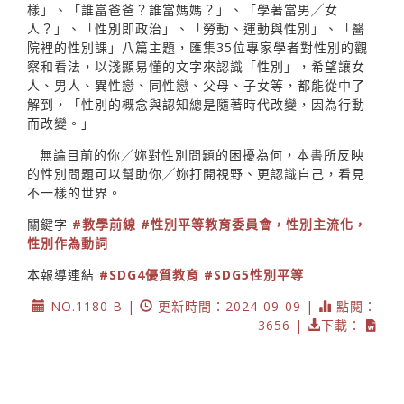
樣」、「誰當爸爸？誰當媽媽？」、「學著當男╱女
人？」、「性別即政治」、「勞動、運動與性別」、「醫
院裡的性別課」八篇主題，匯集35位專家學者對性別的觀
察和看法，以淺顯易懂的文字來認識「性別」，希望讓女
人、男人、異性戀、同性戀、父母、子女等，都能從中了
解到，「性別的概念與認知總是隨著時代改變，因為行動
而改變。」
無論目前的你╱妳對性別問題的困擾為何，本書所反映
的性別問題可以幫助你╱妳打開視野、更認識自己，看見
不一樣的世界。
關鍵字
#教學前線
#性別平等教育委員會，性別主流化，
性別作為動詞
本報導連結
#SDG4優質教育
#SDG5性別平等
NO.1180 B |
更新時間：2024-09-09 |
點閱：
3656 |
下載：