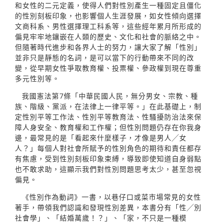
和女性的二元定義，使得人們對性別產生一種固定且僵化
的性別刻板印象，也影響個人生涯發展，如女性傾向選擇
文商科系、男性選擇理工科系等，這些經年累月所形成的
偏見牢牢地鑲嵌在人類的歷史、文化和社會的脈絡之中。
但隨著時代進步和各界人士的努力，讓大家了解「性別」
並非只是靜態的名詞，是可以當下的行動帶來不同的改
變，從早期女性爭取教育權、投票權、參政權到現在尊重
多元性別等。
我國憲法第7條「中華民國人民，無分男女、宗教、種
族、階級、黨派，在法律上一律平等。」在此基礎上，制
定性別平等工作法、性別平等教育法、性騷擾防治法來保
障人身安全、教育權和工作權；但性別問題仍存在你我身
邊，最常見的是「看起來什麼樣子，才像是男人╱女
人？」每個人對社會所賦予的性別角色的期待和責任都存
有焦慮，受到性別刻板印象束縛，導致即使知道自身弱點
也不敢求助，這顯示我們對性別問題思考太少，甚至忽視
偏見。
《性別作為動詞》一書，以巷仔口或菜市場常見的女性
著手，帶領我們認識和發現性別差異，本書分有「性╱別
社會學」、「結婚萬歲！？」、「家，不只是一種模