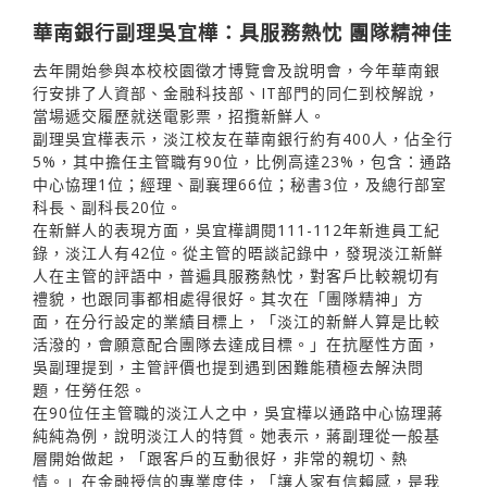
華南銀行副理吳宜樺：具服務熱忱 團隊精神佳
去年開始參與本校校園徵才博覽會及說明會，今年華南銀
行安排了人資部、金融科技部、IT部門的同仁到校解說，
當場遞交履歷就送電影票，招攬新鮮人。
副理吳宜樺表示，淡江校友在華南銀行約有400人，佔全行
5%，其中擔任主管職有90位，比例高達23%，包含：通路
中心協理1位；經理、副襄理66位；秘書3位，及總行部室
科長、副科長20位。
在新鮮人的表現方面，吳宜樺調閱111-112年新進員工紀
錄，淡江人有42位。從主管的晤談記錄中，發現淡江新鮮
人在主管的評語中，普遍具服務熱忱，對客戶比較親切有
禮貌，也跟同事都相處得很好。其次在「團隊精神」方
面，在分行設定的業績目標上，「淡江的新鮮人算是比較
活潑的，會願意配合團隊去達成目標。」在抗壓性方面，
吳副理提到，主管評價也提到遇到困難能積極去解決問
題，任勞任怨。
在90位任主管職的淡江人之中，吳宜樺以通路中心協理蔣
純純為例，說明淡江人的特質。她表示，蔣副理從一般基
層開始做起，「跟客戶的互動很好，非常的親切、熱
情。」在金融授信的專業度佳，「讓人家有信賴感，是我