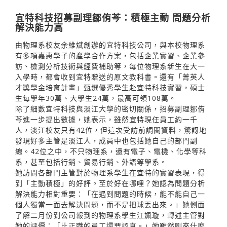
宜特科技招募副理鄒侑芩：積極主動 問題分析
解決能力高
由物理系校友余維斌創辦的宜特科技公司，與本校物理系
有多項嘉惠學子的產學合作方案，包括企業實習、企業參
訪、檢測分析技術與經費補助等，每位物理系新生在大一
入學時，都會收到宜特贈送的原文教科書。還有「菁英人
才獎學金培育計畫」甄選優秀學生赴宜特科技實習，碩士
生每學年30萬、大學生24萬，最高可領108萬。
除了細數宜特科技與淡江大學的密切關係，招募副理鄒侑
芩進一步提出數據，她表示，雖然宜特現任員工約一千
人，淡江校友只有42位，但這次受訪前調閱資料，驚訝地
發現好多主管是淡江人，成員中也包括她自己的部門副
總。42位之中，不只物理系，還有電子、電機、化學等科
系，甚至包括行銷、貿易行銷、外語等學系。
她訪問各部門主管對於物理系學生在宜特的實習表現，得
到「主動積極」的好評。至於好在哪哩？她認為問題分析
解決能力相對重要：「在遇到問題的時候，能不能自己一
個人獨當一面去解決問題，而不是把球丟出來。」她側面
了解二月份到公司報到的物理系學生江姵璇，轉述主管對
她的評價：「比正職的員工還要認真。」她雖然剛來什麼