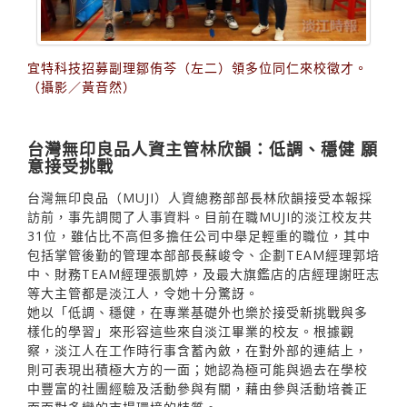
宜特科技招募副理鄒侑芩（左二）領多位同仁來校徵才。
（攝影／黃音然）
台灣無印良品人資主管林欣韻：低調、穩健 願
意接受挑戰
台灣無印良品（MUJI）人資總務部部長林欣韻接受本報採
訪前，事先調閱了人事資料。目前在職MUJI的淡江校友共
31位，雖佔比不高但多擔任公司中舉足輕重的職位，其中
包括掌管後勤的管理本部部長蘇峻令、企劃TEAM經理郭培
中、財務TEAM經理張凱婷，及最大旗鑑店的店經理謝旺志
等大主管都是淡江人，令她十分驚訝。
她以「低調、穩健，在專業基礎外也樂於接受新挑戰與多
樣化的學習」來形容這些來自淡江畢業的校友。根據觀
察，淡江人在工作時行事含蓄內斂，在對外部的連結上，
則可表現出積極大方的一面；她認為極可能與過去在學校
中豐富的社團經驗及活動參與有關，藉由參與活動培養正