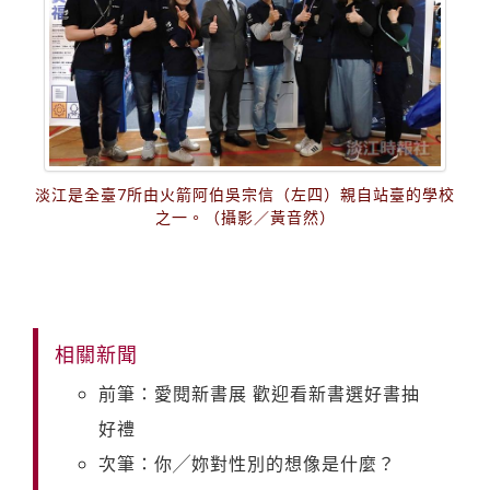
淡江是全臺7所由火箭阿伯吳宗信（左四）親自站臺的學校
之一。（攝影／黃音然）
相關新聞
前筆：愛閱新書展 歡迎看新書選好書抽
好禮
次筆：你╱妳對性別的想像是什麼？