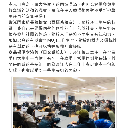
多元且豐富，讓大學期間的回憶滿滿，也因為經常參與學
校舉辦的活動的機會，讓我在投入職場後面對接受新挑戰
勇往直前毫無畏懼!!
崇光門市組長陳怡安（西語系校友）：
關於淡江學生的特
質，我自己是覺得同學們個性外向且善於社交，學生們有
很多參加社團的經驗，對於人群是較不陌生又有親和力，
那如果真的有機會至MUJI工作學習，對於組織力及邏輯性
是有幫助的，也可以快速累積社會經驗。
商品採購李沁芳（日文系校友）：
淡江校友眾多，在企業
愛用大學中一直榜上有名，在職場上常常遇到學長姊，甚
至是同系的學長姐，同為淡江人在工作上多少會多一份親
切感，也會感受到一些學長姐的照顧。