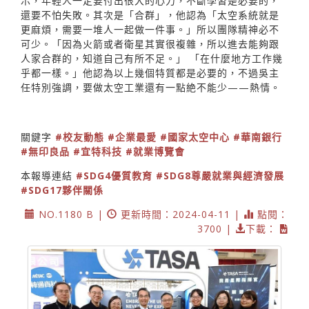
示，年輕人一定要付出很大的心力，不斷學習是必要的，
還要不怕失敗。其次是「合群」，他認為「太空系統就是
更麻煩，需要一堆人一起做一件事。」所以團隊精神必不
可少。「因為火箭或者衛星其實很複雜，所以進去能夠跟
人家合群的，知道自己有所不足。」 「在什麼地方工作幾
乎都一樣。」他認為以上幾個特質都是必要的，不過吳主
任特別強調，要做太空工業還有一點絶不能少——熱情。
關鍵字
#校友動態
#企業最愛
#國家太空中心
#華南銀行
#無印良品
#宜特科技
#就業博覽會
本報導連結
#SDG4優質教育
#SDG8尊嚴就業與經濟發展
#SDG17夥伴關係
NO.1180 B |
更新時間：2024-04-11 |
點閱：
3700 |
下載：