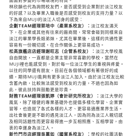
面面對多變的市場環境的特質。
林欣韻也代為詢問校友們，是否感受到企業對於淡江校友
的好感？以及畢業入職後是否感受到校友的支持力量？以
下為來自MUJI的淡江人切身的感受：
企劃TEAM經理郭培中（產業系校友）：
淡江校友滿天
下，在企業或其他有往來的廠商間，常常會碰到同樣來自
淡江的畢業學長姐弟妹，尤其在畢業後，這樣的共通性更
容易有一份親切感，在合作關係上更容易成功。
松高旗艦店店經理謝旺志（企管系校友）：
淡江大學校風
自由開放，一直都是企業主管非常喜歡的學校，當然在
MUJI裡也能感受到，對於每一位淡江學生的重視與疼愛。
以往的同學還有朋友，目前在各個領域都有著很好的成
績，期待MUJI能夠有更多淡江人加入。由於淡江校友比較
含蓄內斂，比較無法感受到校友的力量，不過也因為如
此，彼此扶持與鼓勵更是珍貴。
財務TEAM經理張凱婷（會計研究所校友）：
淡江大學的
風氣，除了穩健的專業基礎外也提倡多樣化學習、企業實
習等，也造就了各式各樣的人才、更容易適應業界生活。
出社會後更是不斷的遇見淡江人，因為同為淡江人親切感
及相同話題性而更容易得進一步互相照應、互相學習，由
衷的幸運身為淡江人。
新竹門市店經理吳蕙如（國貿系校友）：
學校的社團活動