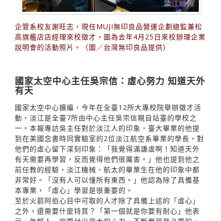
企管系校友謝旺志，現任MUJI無印良品營運企劃總監兼松
高旗艦店店經理來校徵才，圖為去年4月25日來校辦理企業
說明會的活動照片。（圖／台灣無印良品提供）
國家太空中心主任吳宗信：虛心努力 知道天外
有天
國家太空中心擴編，今年在全臺12所大專校院舉辦徵才活
動，淡江是全臺7所由中心主任吳宗信親自站臺的學校之
一。本報專訪吳主任對於淡江人的印象，臺大畢業的他提
到在美國念書時同實驗室的2位淡江航空系畢業的學長，對
他們的虛心留下深刻印象：「我覺得滿謙虛啊！知道天外
有天需要再學習，反而覺得他們很厲害。」他也提到他之
前任教的經驗，淡江機械、航太的畢業生在他的印象中都
非常好。「沒有人可以懂所有東西。」他認為除了具備基
本專業，「虛心」學習是很重要的。
至於火箭阿伯心目中可取的人才除了具備上述的「虛心」
之外，還需要什麼特質？「第一個就是你要有耐心」他表