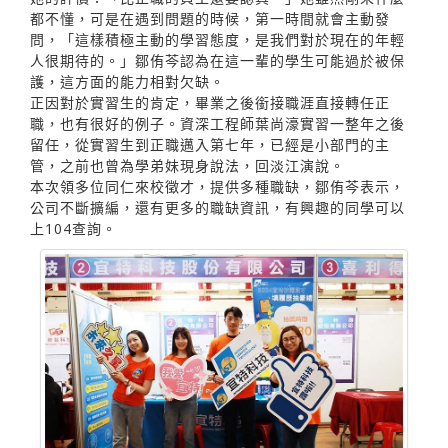
都不懂，可是在遇到問題的時候，第一時間就會主動發
問，「這樣積極主動的學習態度，是我們對於現在的年輕
人很期待的。」鄒侑芩認為在這一輩的學生可能過於被保
護，這方面的能力相對欠缺。
正因對於實習生的肯定，畢業之後銜接職涯直接轉任正
職，也有很好的例子。資深工程師葉尚濠實習一整年之後
留任，從實習生到正職邁入第七年，已經是小部門的主
管，之前也曾為學弟妹現身說法，回淡江演說。
本次領多位同仁來校徵才，提供多種職缺，鄒侑芩表示，
公司不斷擴編，還有更多的職缺資訊，有興趣的同學可以
上104查詢。