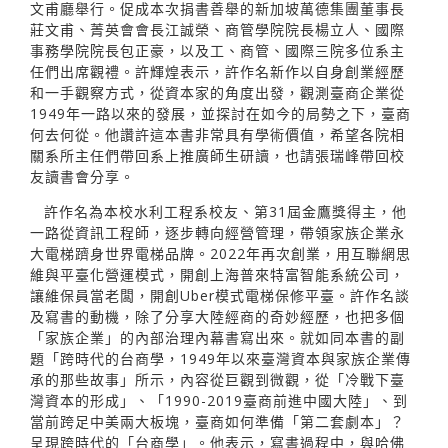
文甫廳舉行。促成本次捐書善舉的新加坡萬德集團董事長
莊文甫、菁英會會長江誠榮、商管學院院長楊立人、國際
事務學院院長包正豪，以及工、商管、國際三院多位系主
任們出席觀禮。許輝煌表示，許作名新作以自身創業經歷
和一手觀察方式，從資本家的角度出發，觀測臺商企業從
1949年一路以來的發展，並探討在如今的局勢之下，臺商
何去何從。他讚許這本書非常具有學術價值，希望各院相
關系所主任們帶回系上推廣師生研讀，也請張瑞峰帶回校
友讀書會分享。
許作名為本校水利工程系校友、第31屆金鷹獎得主，他
一路從資訊工程師，逐步轉向經營管理，帶領家族企業永
大電梯躋身世界電梯品牌。2022年再次創業，用互聯網思
維與平臺化營運模式，開創上海普來特富智能系統公司，
讓維保員當老闆，開創Uber模式電梯保修平臺。許作名談
及寫書的動機，除了分享大陸經商的奇妙經歷，也把多個
「家族企業」的內部治理內幕書寫出來。就如同本書的副
題「跨時代的台商學，1949年以來臺灣資本與家族企業傳
承的那些故事」所示，內容從巨觀到微觀，從「冷戰下臺
灣資本的形成」、「1990-2019臺商前進中國大陸」、到
當前跨足中美兩大板塊，臺商如何準備「第二套劇本」？
呈現跨時代的「台商學」。他表示，寫書過程中，與哈佛