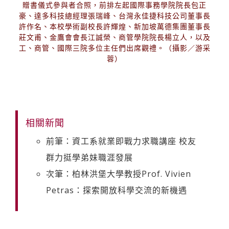
贈書儀式參與者合照，前排左起國際事務學院院長包正
豪、達多科技總經理張瑞峰、台灣永佳捷科技公司董事長
許作名、本校學術副校長許輝煌、新加坡萬德集團董事長
莊文甫、金鷹會會長江誠榮、商管學院院長楊立人，以及
工、商管、國際三院多位主任們出席觀禮。（攝影／游采
蓉）
相關新聞
前筆：資工系就業即戰力求職講座 校友
群力挺學弟妹職涯發展
次筆：柏林洪堡大學教授Prof. Vivien
Petras：探索開放科學交流的新機遇