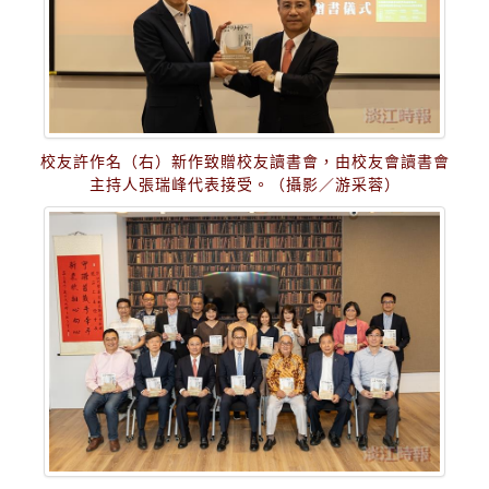
校友許作名（右）新作致贈校友讀書會，由校友會讀書會
主持人張瑞峰代表接受。（攝影／游采蓉）