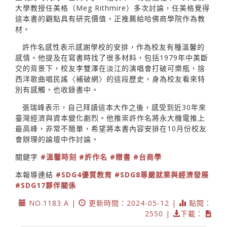
大學教授任美格（Meg Rithmire）多次討論，任美格覺得
這本書的觀點具有研究價值，正推薦給哈佛商學院作為教
材。
許作名感性表示感謝學校的安排，作為校友有種溫馨的
感情。他提及在寫書時找了很多材料，包括1979年中美斷
交的背景下，校友李雙澤在淡江的演唱會打破可樂瓶，捨
西洋歌曲唱民謠〈補破網〉的這段歷史，身為校友看來特
別有感觸，也收錄書中。
張瑞峰表示，自己拜讀這本大作之後，感受到近30年來
臺灣經濟與資本變化劇烈。他推崇許作名將永大機電推上
最高峰，非常不簡單，希望將本書內容安排在10月份校友
會辦理的論壇中作討論。
關鍵字
#溫馨時刻
#許作名
#贈書
#台商學
本報導連結
#SDG4優質教育
#SDG8尊嚴就業與經濟發展
#SDG17夥伴關係
NO.1183 A |
更新時間：2024-05-12 |
點閱：
2550 |
下載：