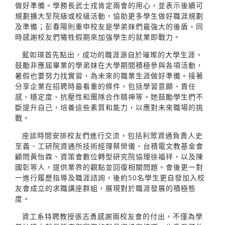
做好準備。學務長武士戎肯定兩會的用心，並表示後續可
規劃擴大至院級或校級活動，協助更多學生做好職涯規劃
及準備；彭春陽則重申校友是學弟妹們最強大的後盾，同
時感謝校友們犧牲假期來加強學生的就業即戰力。
藍如瑛首先點出，成功的職涯源自於璀璨的大學生涯，
鼓勵非應屆畢業的學弟妹在大學期間積極參與各項活動，
暑假也要努力找實習，為未來的職業生涯做好準備。接著
分享企業在招聘時最看重的條件，包括學習意願、責任
感、穩定度、抗壓性和團隊合作精神等。她鼓勵學生們不
斷提升自己，培養這些素質和能力，以應對未來職場的挑
戰。
座談時間安排校友們進行交流，包括利眾資通負責人史
至義、工研院資通所技術經理蔡榮儀、台積電文教基金會
顧問黃怡霖、資策會數位轉型研究院協理徐福祥，以及陳
國彰等人，提供業界的觀點並回復相關問題。會後更一對
一進行履歷指導及職涯諮詢，後約50名學生更自發加入校
友會成立的求職講座群組，展現對於職涯發展的積極態
度。
資工系特聘教授張志勇感謝兩校友會的付出，不僅為學