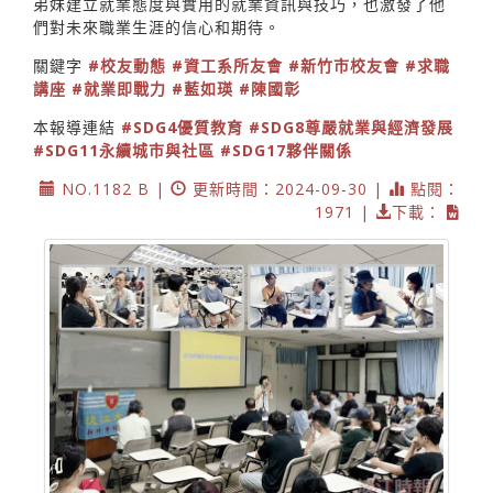
弟妹建立就業態度與實用的就業資訊與技巧，也激發了他
們對未來職業生涯的信心和期待。
關鍵字
#校友動態
#資工系所友會
#新竹市校友會
#求職
講座
#就業即戰力
#藍如瑛
#陳國彰
本報導連結
#SDG4優質教育
#SDG8尊嚴就業與經濟發展
#SDG11永續城市與社區
#SDG17夥伴關係
NO.1182 B |
更新時間：2024-09-30 |
點閱：
1971 |
下載：