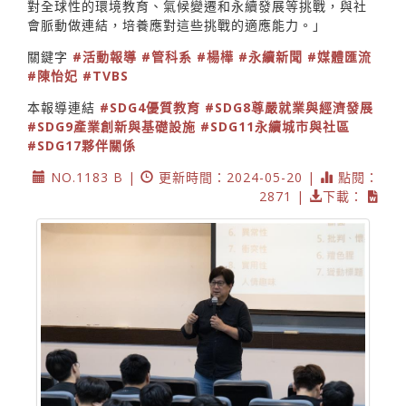
對全球性的環境教育、氣候變遷和永續發展等挑戰，與社
會脈動做連結，培養應對這些挑戰的適應能力。」
關鍵字
#活動報導
#管科系
#楊樺
#永續新聞
#媒體匯流
#陳怡妃
#TVBS
本報導連結
#SDG4優質教育
#SDG8尊嚴就業與經濟發展
#SDG9產業創新與基礎設施
#SDG11永續城市與社區
#SDG17夥伴關係
NO.1183 B |
更新時間：2024-05-20 |
點閱：
2871 |
下載：