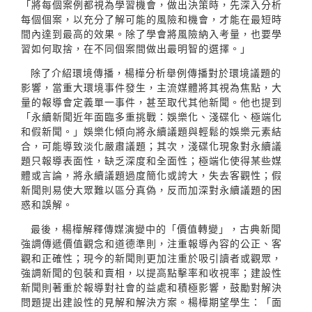
「將每個案例都視為學習機會，做出決策時，先深入分析
每個個案，以充分了解可能的風險和機會，才能在最短時
間內達到最高的效果。除了學會將風險納入考量，也要學
習如何取捨，在不同個案間做出最明智的選擇。」
除了介紹環境傳播，楊樺分析舉例傳播對於環境議題的
影響，當重大環境事件發生，主流媒體將其視為焦點，大
量的報導會定義單一事件，甚至取代其他新聞。他也提到
「永續新聞近年面臨多重挑戰：娛樂化、淺碟化、極端化
和假新聞。」娛樂化傾向將永續議題與輕鬆的娛樂元素結
合，可能導致淡化嚴肅議題；其次，淺碟化現象對永續議
題只報導表面性，缺乏深度和全面性；極端化使得某些媒
體或言論，將永續議題過度簡化或誇大，失去客觀性；假
新聞則易使大眾難以區分真偽，反而加深對永續議題的困
惑和誤解。
最後，楊樺解釋傳媒演變中的「價值轉變」，古典新聞
強調傳遞價值觀念和道德準則，注重報導內容的公正、客
觀和正確性；現今的新聞則更加注重於吸引讀者或觀眾，
強調新聞的包裝和賣相，以提高點擊率和收視率；建設性
新聞則著重於報導對社會的益處和積極影響，鼓勵對解決
問題提出建設性的見解和解決方案。楊樺期望學生：「面